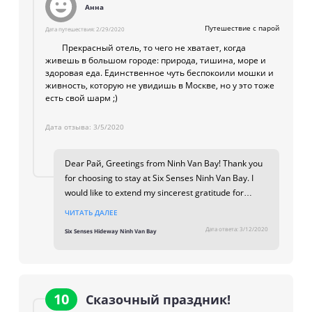
Анна
теннисный корт;
кабинет врача;
Путешествие с парой
Дата путешествия:
2/29/2020
прачечная;
Прекрасный отель, то чего не хватает, когда
глажка одежды;
живешь в большом городе: природа, тишина, море и
экскурсионное обслуживание.
здоровая еда. Единственное чуть беспокоили мошки и
живность, которую не увидишь в Москве, но у это тоже
есть свой шарм ;)
Услуги для детей
Дата отзыва:
3/5/2020
детская кроватка в номер (по запросу);
детские мастер-классы;
Dear Рай, Greetings from Ninh Van Bay! Thank you
детское меню;
for choosing to stay at Six Senses Ninh Van Bay. I
няня;
would like to extend my sincerest gratitude for
детский клуб (от 4 до 12 лет).
sharing such a positive feedback regarding your
ЧИТАТЬ ДАЛЕЕ
recent stay with us. Your feedback is truly an
Пляж
Дата ответа:
3/12/2020
Six Senses Hideway Ninh Van Bay
inspiration for us to continue to strive to deliver
exceptional service and to create an unforgettable
Пляж частный, оборудованный, песчаный.
experience for all our guests. Thank you for
complementing our resort, especially the services,
1-я пляжная линия
;
experiences, hosts and our vision towards
10
Сказочный праздник!
шезлонги, зонтики, полотенца — бесплатно.
sustainability. I hope we have an opportunity to