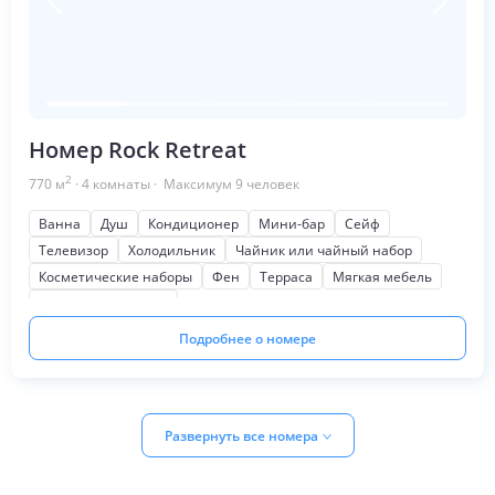
Номер Rock Retreat
2
770
м
·
4
комнаты
· Максимум
9
человек
Ванна
Душ
Кондиционер
Мини-бар
Сейф
Телевизор
Холодильник
Чайник или чайный набор
Косметические наборы
Фен
Терраса
Мягкая мебель
Шкаф или гардероб
Подробнее о номере
Развернуть все номера