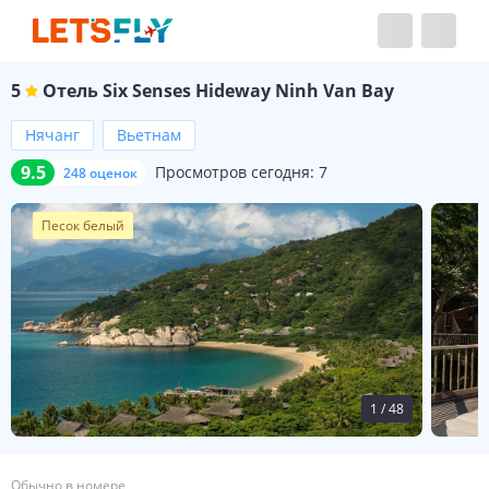
5
Отель
Six Senses Hideway Ninh Van Bay
Нячанг
Вьетнам
9.5
Просмотров сегодня:
7
248 оценок
Песок белый
1
/
48
Обычно в номере