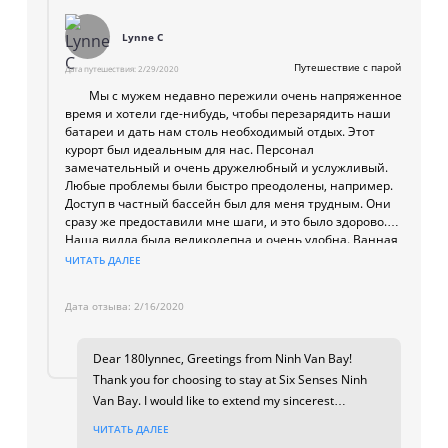
reconnect again in near future. Warm Regards,
Lynne C
Resort Management.
Путешествие с парой
Дата путешествия:
2/29/2020
Мы с мужем недавно пережили очень напряженное
время и хотели где-нибудь, чтобы перезарядить наши
батареи и дать нам столь необходимый отдых. Этот
курорт был идеальным для нас. Персонал
замечательный и очень дружелюбный и услужливый.
Любые проблемы были быстро преодолены, например.
Доступ в частный бассейн был для меня трудным. Они
сразу же предоставили мне шаги, и это было здорово.
Наша вилла была великолепна и очень удобна. Ванная
комната такая же большая, как спальня, и внизу.
ЧИТАТЬ ДАЛЕЕ
Наверху это прекрасный лаундж для отдыха.
Еда отличная и дает здоровый выбор тем, кто этого
Дата отзыва:
2/16/2020
хочет. Велосипеды предоставляются, но мы ходили
везде, где это было возможно.
У нас был кулинарный курс от мисс Хан, который был
Dear 180lynnec, Greetings from Ninh Van Bay!
очень приятным, а затем съел результаты!
Thank you for choosing to stay at Six Senses Ninh
Я определенно рекомендую этот курорт всем, кто хочет
Van Bay. I would like to extend my sincerest
спокойного отдыха в прекрасной обстановке, и тем, кто
любит немного спокойной роскоши.
gratitude for sharing such a positive feedback
ЧИТАТЬ ДАЛЕЕ
Некоторые из вилл имеют много шагов до них, поэтому
regarding your recent stay with us. Your feedback is