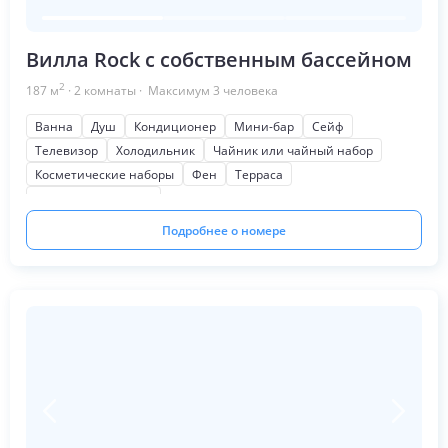
Вилла Rock с собственным бассейном
2
187
м
·
2
комнаты
· Максимум
3
человека
Ванна
Душ
Кондиционер
Мини-бар
Сейф
Телевизор
Холодильник
Чайник или чайный набор
Косметические наборы
Фен
Терраса
Шкаф или гардероб
Подробнее о номере