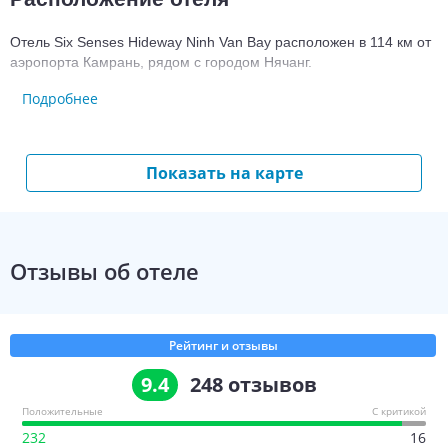
Отель Six Senses Hideway Ninh Van Bay расположен в 114 км от 
аэропорта Камрань, рядом с городом Нячанг.
Подробнее
Номерной фонд гостиницы Six Senses 
Hideway Ninh Van Bay
Показать на карте
Для размещения предлагается 59 номеров.
Во всех номерах есть:
санузел с душем и ванной;
фен;
Отзывы об отеле
туалетно-косметические принадлежности;
кондиционер;
принадлежности для чая и кофе;
Рейтинг и отзывы
мини-бар;
винный холодильник;
9.4
248
отзывов
частный бассейн;
Положительные
С критикой
терраса;
232
16
сейф;