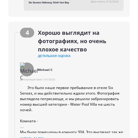
проверьте, прежде чем бронировать доступность.
Дата ответа:
2/16/2020
Six Senses Hideway Ninh Van Bay
truly an inspiration for us to continue to strive to
deliver exceptional service and to create an
unforgettable experience for all our guests. Thank
you for complementing our resort, especially the
services, experiences, hosts and our vision towards
4
Хорошо выглядит на
sustainability. I hope we have an opportunity to
фотографиях, но очень
reconnect again in near future. Warm Regards,
плохое качество
Resort Management.
ДЕТАЛЬНАЯ ОЦЕНКА
Michael C
Дата путешествия:
1/31/2020
Это было наше первое пребывание в отеле Six
Senses, и мы действительно ждали этого. Фотография
выглядела потрясающе, и мы решили забронировать
номер высшей категории - Water Pool Villa на шесть
ночей.
Комната -
Мы были помещены в комнату 304. Это выглядит так же,
как на фотографии, но то, что фотография не говорит