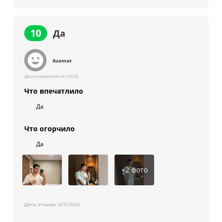
10
Да
Azamat
Дата путешествия:
6/1/2026
Что впечатлило
Да
Что огорчило
Да
+
2
фото
Дата отзыва:
6/3/2026