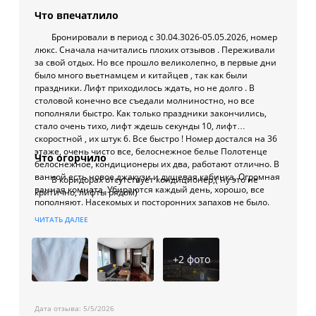
Что впечатлило
Бронировали в период с 30.04.3026-05.05.2026, номер
люкс. Сначала начитались плохих отзывов . Переживали
за свой отдых. Но все прошло великолепно, в первые дни
было много вьетнамцем и китайцев , так как были
праздники. Лифт приходилось ждать, но не долго . В
столовой конечно все съедали молниностно, но все
пополняли быстро. Как только праздники закончились,
стало очень тихо, лифт ждешь секунды 10, лифт
скоростной , их штук 6. Все быстро ! Номер достался на 36
этаже, очень чисто все, белоснежное белье Полотенце
Что огорчило
белоснежное, кондиционеры их два, работают отлично. В
ванной есть новое джакузи и душевая кабинка. Огромная
В коридорах отсутствует кондиционер,( ну это не
ванная комната. Убираются каждый день, хорошо, все
критично, лифты рядом)
пополняют. Насекомых и посторонних запахов не было.
Гладильная доска, утюг, фен, телевизор все есть. Самое
ЧИТАТЬ ДАЛЕЕ
главное абсолютная тишина, не слышно не кого. Не
машин , не соседей ни чего . Было ощущение что
проживаем одни . Хотя гостиница полная. На бассейне
+
2
фото
брали пляжные полотенца. Отдых мне понравился .
Дата отзыва:
5/5/2026