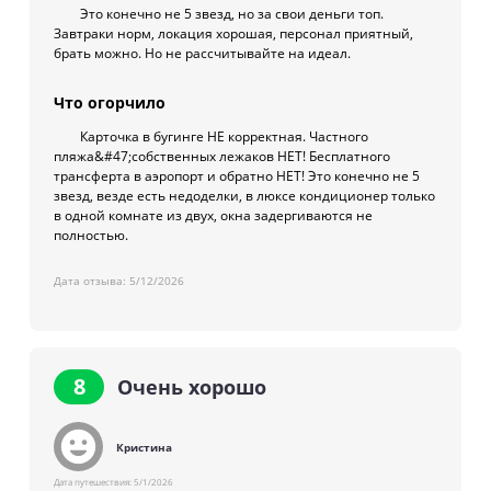
Это конечно не 5 звезд, но за свои деньги топ.
Завтраки норм, локация хорошая, персонал приятный,
брать можно. Но не рассчитывайте на идеал.
Что огорчило
Карточка в бугинге НЕ корректная. Частного
пляжа&#47;собственных лежаков НЕТ! Бесплатного
трансферта в аэропорт и обратно НЕТ! Это конечно не 5
звезд, везде есть недоделки, в люксе кондиционер только
в одной комнате из двух, окна задергиваются не
полностью.
Дата отзыва:
5/12/2026
8
Очень хорошо
Кристина
Дата путешествия:
5/1/2026