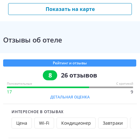
отдых. Non-smoking rooms: All
Показать на карте
Отзывы об отеле
Рейтинг и отзывы
8
26
отзывов
Положительные
С критикой
17
9
ДЕТАЛЬНАЯ ОЦЕНКА
ИНТЕРЕСНОЕ В ОТЗЫВАХ
Цена
Wi-Fi
Кондиционер
Завтраки
Ви