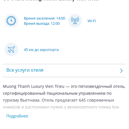
Время заселения: 14:00
Wi-Fi
Время выезда: 12:00
45 км до аэропорта
Все услуги отеля
Muong Thanh Luxury Vien Trieu — это пятизвездочный отель,
сертифицированный Национальным управлением по
туризму Вьетнама. Отель предлагает 645 современных
номеров и расположен прямо у великолепного пляжа Хон
Чонг. Благодаря просторным залам и теплому солнцу
Подробнее
круглый год, это идеальное место для тех, кто ищет
полноценный, спокойный и максимально удобный пляжный