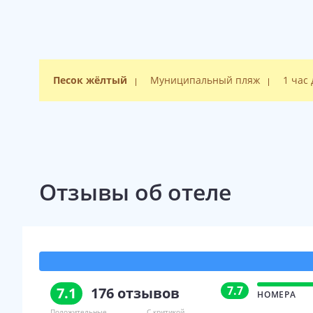
Песок жёлтый
Муниципальный пляж
1 час
Отзывы об отеле
7.7
7.1
176
отзывов
НОМЕРА
Положительные
С критикой