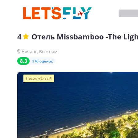
4
Отель
Missbamboo -The Ligh
Нячанг
,
Вьетнам
8.3
176 оценок
Песок жёлтый