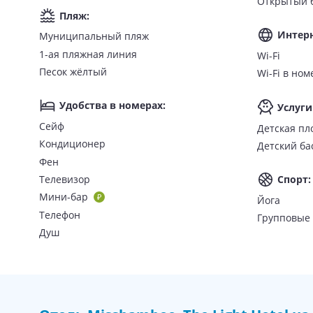
Открытый 
принадлежности для чая и кофе;
Пляж
:
сейф.
Интер
Муниципальный пляж
Питание
1-ая пляжная линия
Wi-Fi
Песок жёлтый
Wi-Fi в н
Доступны следующие концепции питания:
Удобства в номерах
:
Услуги
Bed & Breakfast (BB) — в стоимость проживания вкл
Half Board (HB) — полупансион, входят завтрак и у
Сейф
Детская пл
Full Board (FB) — полный пансион, включено трехра
Кондиционер
Детский ба
Фен
На территории отеля работают ресторан MissBamboo с о
Телевизор
Спорт
:
Удобства и развлечения в отеле «Ми
Мини-бар
Йога
Телефон
Групповые 
К услугам гостей:
Душ
открытый бассейн;
спа-салон
 (массаж, спа-процедуры);
фитнес-центр;
групповые занятия (
йога
);