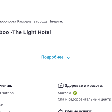
аэропорта Камрань, в городе Нячанге.
o -The Light Hotel
Подробнее
ечения
:
Здоровье и красота
:
я загара
Массаж
Спа и оздоровительный центр
н
:
Общие услуги
: