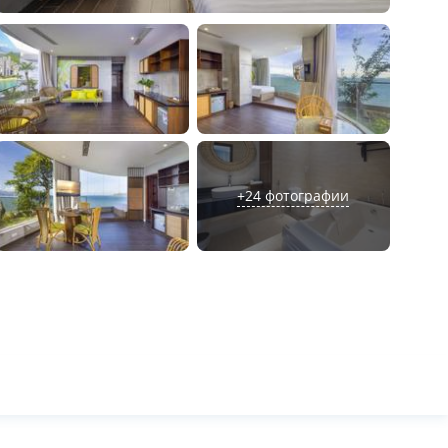
+
24
фотографии
л