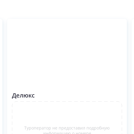
Делюкс
Туроператор не предоставил подробную
информацию о номере