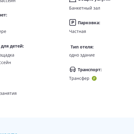
бассейн
Банкетный зал
нет
:
Парковка
:
омере
Частная
 для детей
:
Тип отеля
:
ючен завтрак;
жин;
ощадка
одно здание
зовое питание: завтрак, обед, ужин.
ссейн
Транспорт
:
бслуживанием по меню, кафе MissBamboo, барбекю-буфет MissBam
Трансфер
ссбамбу - Лайт Отель»
занятия