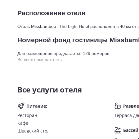
Расположение отеля
Отель Missbamboo -The Light Hotel расположен в 40 км от 
Номерной фонд гостиницы Missbambo
Для размещения предлагается 129 номеров. 
Во всех номерах есть:
Wi-Fi;
санузел с душем и ванной;
фен;
Все услуги отеля
туалетно-косметические принадлежности;
халаты и тапочки;
Питание
:
Развл
телевизор;
кондиционер;
Ресторан
Терраса дл
телефон;
Кафе
мини-бар;
Бассей
Шведский стол
чайник;