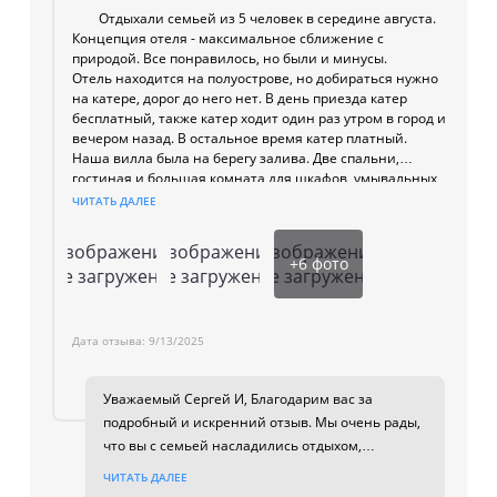
Отдыхали семьей из 5 человек в середине августа.
Концепция отеля - максимальное сближение с
природой. Все понравилось, но были и минусы.
Отель находится на полуострове, но добираться нужно
на катере, дорог до него нет. В день приезда катер
бесплатный, также катер ходит один раз утром в город и
вечером назад. В остальное время катер платный.
Наша вилла была на берегу залива. Две спальни,
гостиная и большая комната для шкафов, умывальных
раковин. Кондиционеры только в спальнях. В остальных
ЧИТАТЬ ДАЛЕЕ
комнатах открытые пространства под потолком, что
дает свободный доступ воздуху, ящерицам, насекомым.
Изображение
Изображение
Изображение
Уборка ежедневная, обновляют воду, чай, кофе,
+
6
фото
не загружено
не загружено
не загружено
сладости. Минибар платный. Регулярно чистят бассейн.
Ресторан шикарный с разнообразным меню. Очень
большой выбор морских блюд, много блюд с говядиной
Дата отзыва:
9/13/2025
вагю. Большое спасибо шеф-повару и команде.
На территории есть небольшой набор активностей -
сапы/каяки, поход в джунгли, спа/массаж.
Уважаемый Сергей И, Благодарим вас за
Фишка отеля - индивидуальный помощник - батлер.
подробный и искренний отзыв. Мы очень рады,
Нам очень понравился наш батлер Ан, он всегда был на
что вы с семьей насладились отдыхом,
связи и помогал по всем вопросам. Большое спасибо.
концепцией отеля и нашим рестораном. Мы
Пляж чистый и людей на нем очень мало, иногда
ЧИТАТЬ ДАЛЕЕ
особенно ценим ваши добрые слова о батлере