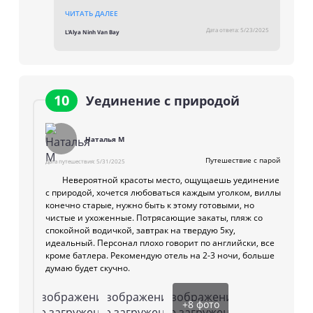
у нас. Приятно слышать, что Вам понравилась
ЧИТАТЬ ДАЛЕЕ
природа, вкусная еда, ухоженная территория и
Дата ответа:
5/23/2025
L'Alya Ninh Van Bay
забота нашей команды. Особое спасибо за
высокую оценку спа — мы рады, что оно
добавило удовольствия к Вашему отдыху. Будем
рады снова приветствовать Вас в L’Alya для
незабываемого отдыха. С уважением.
10
Уединение с природой
Наталья М
Путешествие с парой
Дата путешествия:
5/31/2025
Невероятной красоты место, ощущаешь уединение
с природой, хочется любоваться каждым уголком, виллы
конечно старые, нужно быть к этому готовыми, но
чистые и ухоженные. Потрясающие закаты, пляж со
спокойной водичкой, завтрак на твердую 5ку,
идеальный. Персонал плохо говорит по английски, все
кроме батлера. Рекомендую отель на 2-3 ночи, больше
думаю будет скучно.
Изображение
Изображение
Изображение
+
8
фото
не загружено
не загружено
не загружено