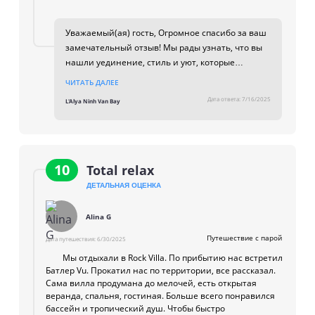
Уважаемый(ая) гость, Огромное спасибо за ваш
замечательный отзыв! Мы рады узнать, что вы
нашли уединение, стиль и уют, которые
сделали ваш отдых особенным. Приятно
ЧИТАТЬ ДАЛЕЕ
слышать, что вам понравились вилла с личным
Дата ответа:
7/16/2025
L'Alya Ninh Van Bay
бассейном, кухня ресторана, spa и закатный
круиз — всё, что делает отдых
запоминающимся. Спасибо за вашу
рекомендацию, будем рады вновь
приветствовать вас в L’Alya! Спасибо & С
10
Total relax
наилучшими пожеланиями
ДЕТАЛЬНАЯ ОЦЕНКА
Alina G
Путешествие с парой
Дата путешествия:
6/30/2025
Мы отдыхали в Rock Villa. По прибытию нас встретил
Батлер Vu. Прокатил нас по территории, все рассказал.
Сама вилла продумана до мелочей, есть открытая
веранда, спальня, гостиная. Больше всего понравился
бассейн и тропический душ. Чтобы быстро