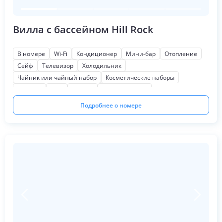
Вилла с бассейном Hill Rock
В номере
Wi-Fi
Кондиционер
Мини-бар
Отопление
Сейф
Телевизор
Холодильник
Чайник или чайный набор
Косметические наборы
Тапочки
Фен
Халаты
Звукоизоляция
Письменный стол
Патио
Кофеварка или кофемашина
Подробнее о номере