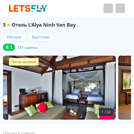
5
Отель
L'Alya Ninh Van Bay
Нячанг
Вьетнам
9.1
241 оценка
Песок мелкий
1
/
32
Обычно в номере