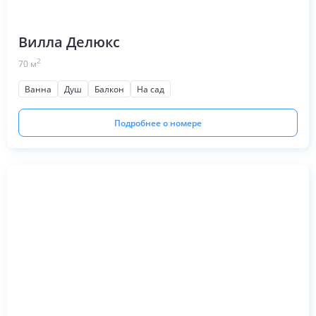
Вилла Делюкс
2
70
м
Ванна
Душ
Балкон
На сад
Подробнее о номере