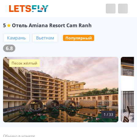
5
Отель
Amiana Resort Cam Ranh
Камрань
Вьетнам
Популярный
6.8
Песок жёлтый
1
/
33
Обычно в номере