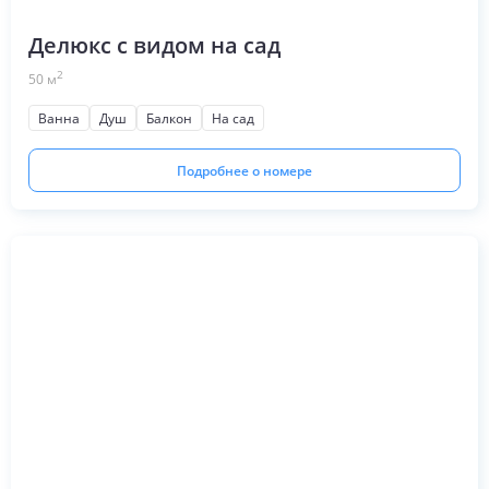
Делюкс с видом на сад
2
50
м
Ванна
Душ
Балкон
На сад
Подробнее о номере