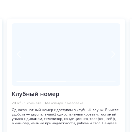
Клубный номер
2
29
м
·
1
комната
· Максимум
3
человека
Однокомнатный номер с доступом в клубный лаунж. В числе
удобств — двуспальная/2 односпальные кровати, гостиный
уголок с диваном, телевизор, кондиционер, телефон, сейф,
мини-бар, чайные принадлежности, рабочий стол. Санузел с
ванной или душем, укомплектована феном, халатами и
бесплатными банными принадлежностями.