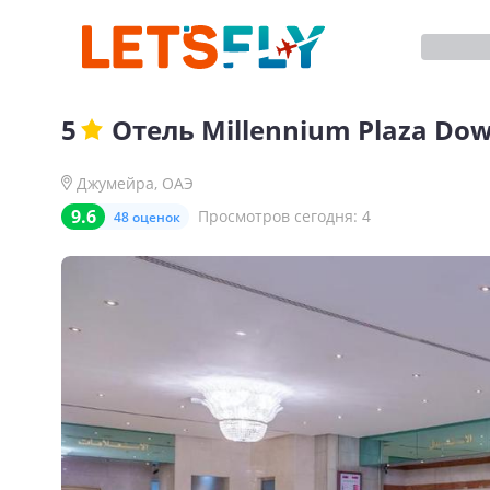
5
Отель
Millennium Plaza Do
Джумейра
,
ОАЭ
9.6
Просмотров сегодня:
4
48 оценок