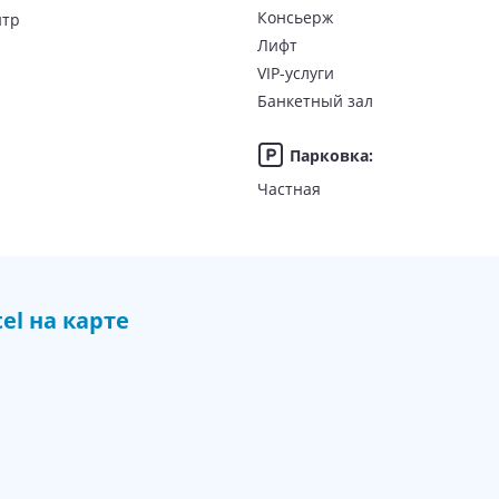
Консьерж
нтр
Лифт
VIP-услуги
ключен завтрак;
Банкетный зал
ужин;
азовое питание: завтрак, обед, ужин.
Парковка
:
ернациональной кухней в формате «
шведский стол
», итальянск
Частная
's, кафе Cappuccino's.
«Милленниум Плаза Даунтаун»
el
на карте
ческие спа-процедуры);