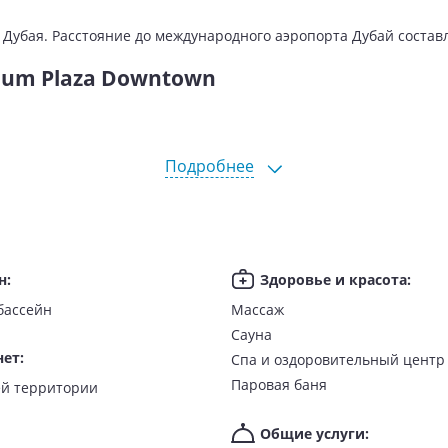
Дубая. Расстояние до международного аэропорта Дубай составл
ium Plaza Downtown
Подробнее
н
:
Здоровье и красота
:
бассейн
Массаж
Сауна
нет
:
Спа и оздоровительный центр
Паровая баня
о всей территории
Общие услуги
: