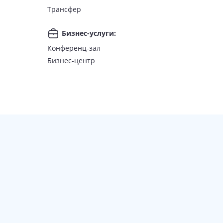
Трансфер
Бизнес-услуги
:
Конференц-зал
Бизнес-центр
ая траттория Al Fresco, английский ресторан и паб