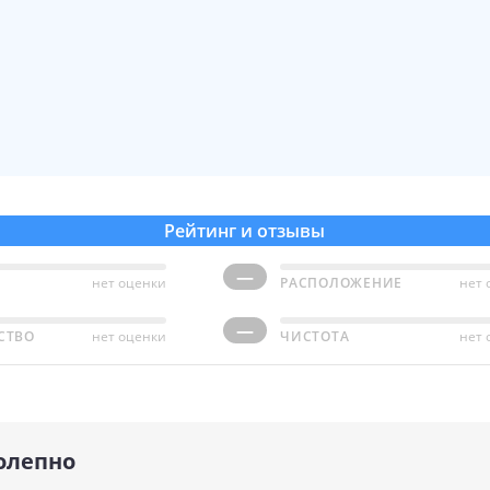
Рейтинг и отзывы
—
нет оценки
РАСПОЛОЖЕНИЕ
нет 
—
СТВО
нет оценки
ЧИСТОТА
нет 
олепно