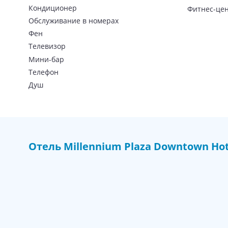
Доступны следующие концепции питания:
Кондиционер
Фитнес-це
Обслуживание в номерах
Room Only (RO) — размещение без питания;
Фен
Bed & Breakfast (BB) — в стоимость проживания в
Телевизор
Half Board (HB) — полупансион, входят завтрак и 
Мини-бар
Full Board (FB) — полный пансион, включено трехр
Телефон
На территории отеля работает ресторан Al Dana с инт
Душ
Harvester, ресторан интернациональной кухни Trader Vic
Удобства и развлечения в отеле 
К услугам гостей:
Отель
Millennium Plaza Downtown Hot
открытый
бассейн
;
спа-салон
(
сауна
, паровая баня, массаж, космети
фитнес-центр;
консьерж-сервис;
трансфер;
10 конференц-залов;
бизнес-центр;