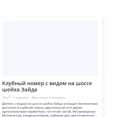
Клубный номер с видом на шоссе
шейха Зайда
2
29
м
·
1
комната
· Максимум
3
человека
Делюкс с видом на шоссе шейха Зайда оснащен бесплатным
доступом в клубный лаунж, двуспальной или двумя
односпальными кроватями, гостиной зоной, беспроводным
Интернетом, кондиционером, набором для приготовления