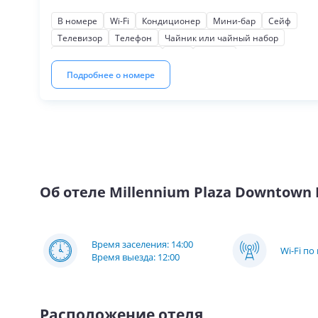
лаунж.
В номере
Wi-Fi
Кондиционер
Мини-бар
Сейф
Телевизор
Телефон
Чайник или чайный набор
Косметические наборы
Фен
Халаты
Для некурящих
Кухня
Мягкая мебель
Подробнее о номере
Письменный стол
Шкаф или гардероб
На город
Об отеле
Millennium Plaza Downtown 
Время заселения: 14:00
Wi-Fi по
Время выезда: 12:00
Расположение отеля