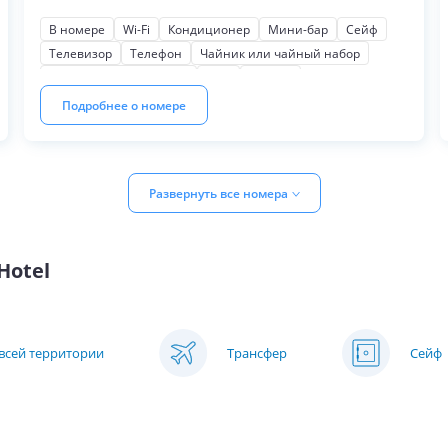
В номере
Wi-Fi
Кондиционер
Мини-бар
Сейф
Телевизор
Телефон
Чайник или чайный набор
Косметические наборы
Фен
Халаты
Для некурящих
Мягкая мебель
Письменный стол
Подробнее о номере
Шкаф или гардероб
На город
Развернуть все номера
Hotel
 всей территории
Трансфер
Сейф