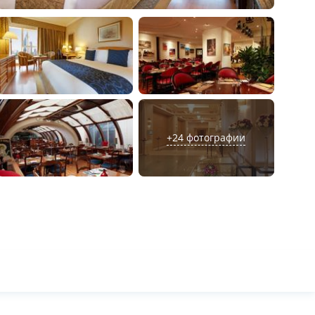
+
24
фотографии
л