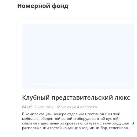
Номерной фонд
Клубный представительский люкс
2
64
м
·
2
комнаты
· Максимум
4
человека
В комплектации номера отдельная гостиная с мягкой
мебелью, обеденной зоной и оборудованной кухней,
спальня с двуспальной кроватью, санузел с ванной/душем. В
распоряжении гостей кондиционер, мини-бар, телевизор,
Wi-Fi, сейф, телефон, письменный стол, фен, гигиенические
принадлежности, халаты. Предоставляется доступ в клубный