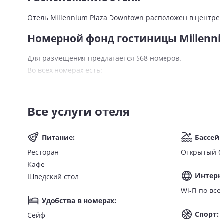
Отель Millennium Plaza Downtown расположен в центре 
Номерной фонд гостиницы Millenn
Для размещения предлагается 568 номеров.
Во всех номерах есть:
Wi-Fi;
ванная комната с душем/ванной;
Все услуги отеля
фен, туалетно-косметические принадлежности;
телевизор;
кондиционер;
Питание
:
Бассей
телефон;
Ресторан
Открытый 
мини-бар;
Кафе
чайник, принадлежности для чая и кофе;
Интер
Шведский стол
сейф.
Wi-Fi п
Удобства в номерах
:
Питание
Спорт
:
Сейф