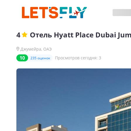
4
Отель
Hyatt Place Dubai Ju
Джумейра
,
ОАЭ
10
Просмотров сегодня:
3
235 оценок