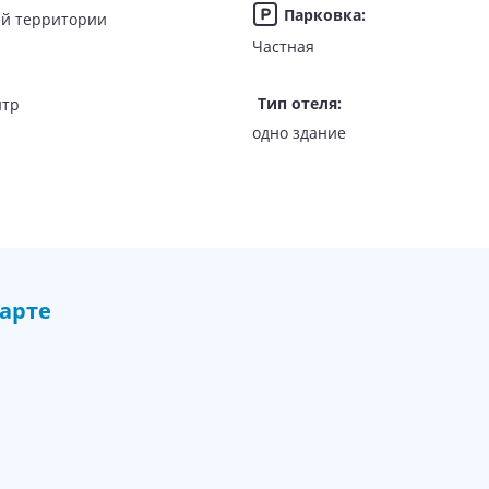
Парковка
:
о всей территории
ожностями.
Частная
Тип отеля
:
нтр
одно здание
ючен завтрак.
и интернациональной кухней (завтрак сервируется в формате 
«шве
аятт Плейс Дубай Джумейра»
арте