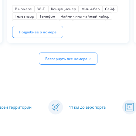
кофейный набор, туалетные принадлежности.
В номере
Wi-Fi
Кондиционер
Мини-бар
Сейф
Телевизор
Телефон
Чайник или чайный набор
Косметические наборы
Фен
Мягкая мебель
Письменный стол
Шкаф или гардероб
Подробнее о номере
Развернуть все номера
 всей территории
11 км до аэропорта