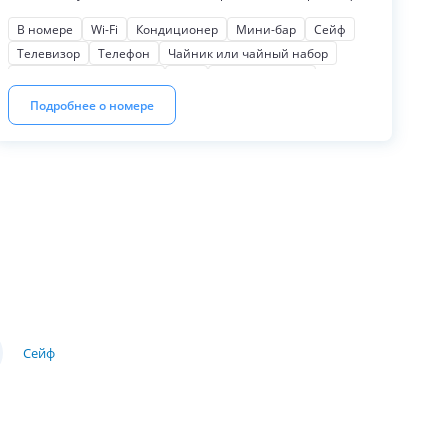
сейф, мини-бар, чайно-кофейный набор, фен.
В номере
Wi-Fi
Кондиционер
Мини-бар
Сейф
Телевизор
Телефон
Чайник или чайный набор
Косметические наборы
Фен
Мягкая мебель
Письменный стол
Шкаф или гардероб
На бассейн
Подробнее о номере
Сейф