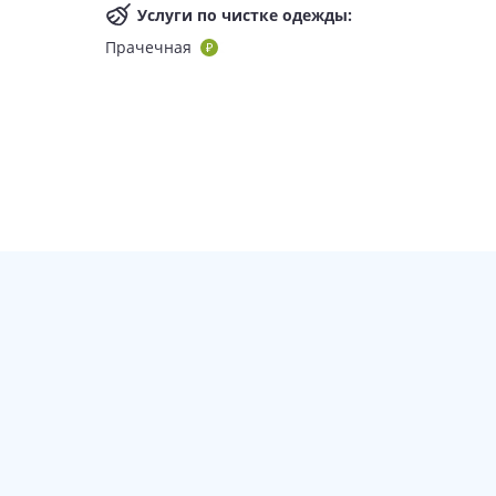
Услуги по чистке одежды
:
Прачечная
дский стол»
), азиатский ресторан Wox, бар Focus.