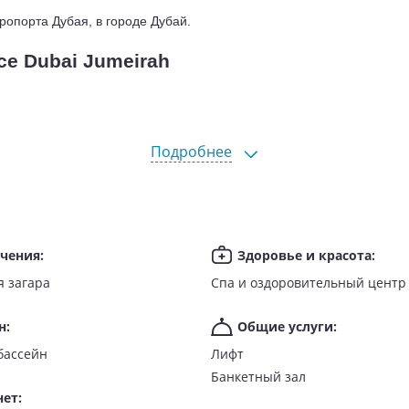
эропорта Дубая, в городе Дубай.
ce Dubai Jumeirah
Подробнее
ечения
:
Здоровье и красота
:
я загара
Спа и оздоровительный центр
н
:
Общие услуги
:
бассейн
Лифт
Банкетный зал
нет
: