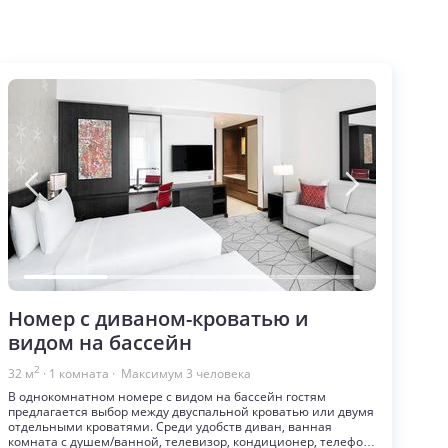
Номер с диваном-кроватью и
видом на бассейн
2
32
м
·
1
комната
· Максимум
3
человека
В однокомнатном номере с видом на бассейн гостям
предлагается выбор между двуспальной кроватью или двумя
отдельными кроватями. Среди удобств диван, ванная
комната с душем/ванной, телевизор, кондиционер, телефон,