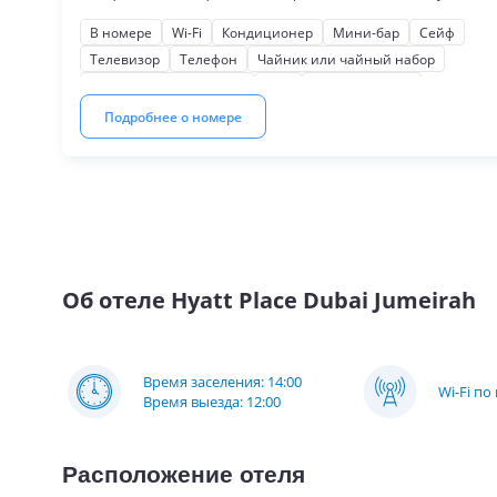
ванной, феном, гостиничной косметикой.
В номере
Wi-Fi
Кондиционер
Мини-бар
Сейф
Телевизор
Телефон
Чайник или чайный набор
Косметические наборы
Фен
Мягкая мебель
Письменный стол
Шкаф или гардероб
Подробнее о номере
Об отеле
Hyatt Place Dubai Jumeirah
Время заселения: 14:00
Wi-Fi по
Время выезда: 12:00
Расположение отеля