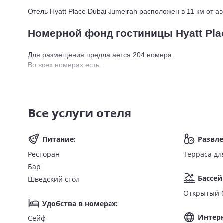
Отель Hyatt Place Dubai Jumeirah расположен в 11 км от а
Номерной фонд гостиницы Hyatt Pla
Для размещения предлагается 204 номера. 
Во всех номерах есть:
Wi-Fi;
санузел с душем/ванной;
фен;
Все услуги отеля
туалетно-косметические принадлежности;
утюг и гладильная доска;
Питание
:
Развл
телевизор;
кондиционер;
Ресторан
Терраса дл
телефон;
Бар
мини-бар;
Бассей
Шведский стол
чайник;
Открытый 
принадлежности для чая и кофе;
Удобства в номерах
:
бутилированная вода;
Интер
сейф.
Сейф