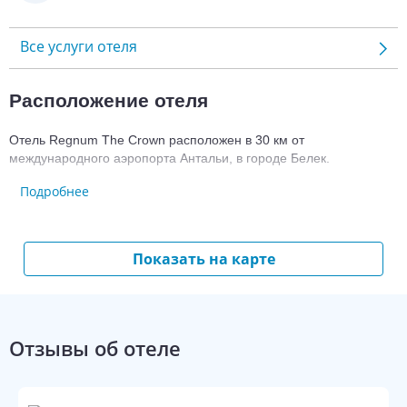
Все услуги отеля
Расположение отеля
Отель Regnum The Crown расположен в 30 км от 
международного аэропорта Антальи, в городе Белек.
Подробнее
Номерной фонд гостиницы Regnum The 
Crown
Показать на карте
Для размещения предлагается 358 люксов и вилл.
Во всех номерах есть:
Wi-Fi;
балкон/терраса;
Отзывы об отеле
санузел с душем/ванной;
фен;
туалетно-косметические принадлежности;