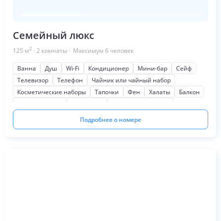
Семейный люкс
2
125
м
·
2
комнаты
· Максимум
6
человек
Ванна
Душ
Wi-Fi
Кондиционер
Мини-бар
Сейф
Телевизор
Телефон
Чайник или чайный набор
Косметические наборы
Тапочки
Фен
Халаты
Балкон
Для некурящих
Семейный
Шкаф или гардероб
На окрестности
Кофеварка или кофемашина
Подробнее о номере