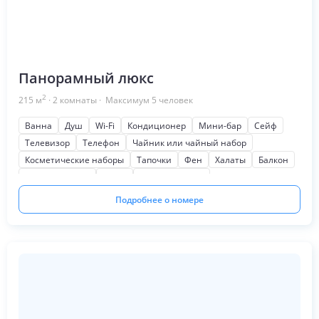
Панорамный люкс
2
215
м
·
2
комнаты
· Максимум
5
человек
Ванна
Душ
Wi-Fi
Кондиционер
Мини-бар
Сейф
Телевизор
Телефон
Чайник или чайный набор
Косметические наборы
Тапочки
Фен
Халаты
Балкон
Для некурящих
Кухня
Мягкая мебель
Шкаф или гардероб
На море
Кофеварка или кофемашина
Подробнее о номере