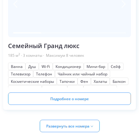
Семейный Гранд люкс
2
185
м
·
3
комнаты
· Максимум
8
человек
Ванна
Душ
Wi-Fi
Кондиционер
Мини-бар
Сейф
Телевизор
Телефон
Чайник или чайный набор
Косметические наборы
Тапочки
Фен
Халаты
Балкон
Для некурящих
Семейный
Кухня
Мягкая мебель
Шкаф или гардероб
На сад
Кофеварка или кофемашина
Подробнее о номере
Развернуть все номера