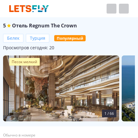
5
Отель
Regnum The Crown
Белек
Турция
Популярный
Просмотров сегодня:
20
Песок мелкий
1
/
66
Обычно в номере