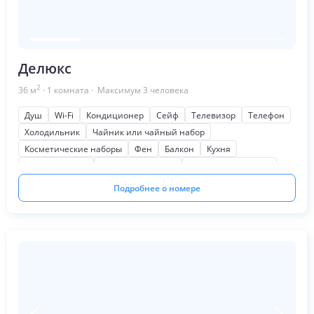
Делюкс
2
36
м
·
1
комната
· Максимум
3
человека
Душ
Wi-Fi
Кондиционер
Сейф
Телевизор
Телефон
Холодильник
Чайник или чайный набор
Косметические наборы
Фен
Балкон
Кухня
Мягкая мебель
Письменный стол
Шкаф или гардероб
Подробнее о номере