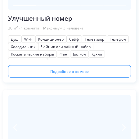
Улучшенный номер
2
30
м
·
1
комната
· Максимум
3
человека
Душ
Wi-Fi
Кондиционер
Сейф
Телевизор
Телефон
Холодильник
Чайник или чайный набор
Косметические наборы
Фен
Балкон
Кухня
Письменный стол
Шкаф или гардероб
Подробнее о номере