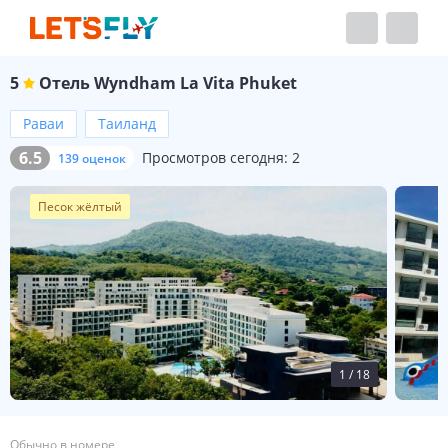
5
Отель
Wyndham La Vita Phuket
Раваи
Таиланд
6.5
Просмотров сегодня:
2
139 оценок
Песок жёлтый
1
/
18
Обычно в номере