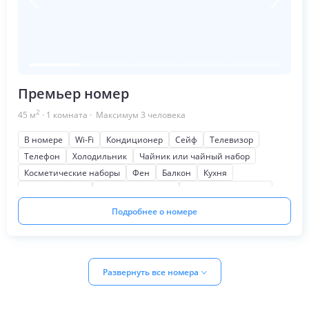
Премьер номер
2
45
м
·
1
комната
· Максимум
3
человека
В номере
Wi-Fi
Кондиционер
Сейф
Телевизор
Телефон
Холодильник
Чайник или чайный набор
Косметические наборы
Фен
Балкон
Кухня
Мягкая мебель
Письменный стол
Шкаф или гардероб
Подробнее о номере
Развернуть все номера