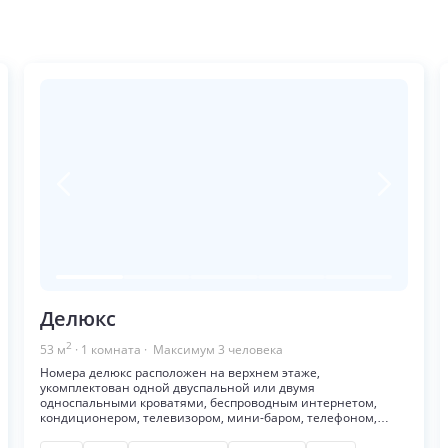
Делюкс
2
53
м
·
1
комната
· Максимум
3
человека
Номера делюкс расположен на верхнем этаже,
укомплектован одной двуспальной или двумя
односпальными кроватями, беспроводным интернетом,
кондиционером, телевизором, мини-баром, телефоном,
сейфом, набором для приготовления чая/кофе, есть балкон,
зона отдыха. В ванной комнате душ, косметический набор,