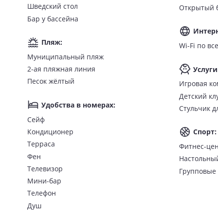
фен;
Шведский стол
Открытый 
халаты и тапочки;
Бар у бассейна
туалетно-гигиенические принадлежности;
Интер
балкон/терраса.
Пляж
:
Wi-Fi п
Имеются номера для людей с ограниченными возможно
Муниципальный пляж
2-ая пляжная линия
Услуги
Питание
Песок жёлтый
Игровая ко
Доступны следующие концепции питания:
Детский кл
Удобства в номерах
:
Стульчик д
Bed & Breakfast (BB) — в стоимость проживания в
Сейф
Half Board (HB) — полупансион, входят завтрак и 
Кондиционер
Спорт
:
Full Board (FB) — полный пансион, включено трехр
Терраса
Фитнес-це
На территории отеля работают ресторан SAIL европейско
Фен
Настольны
Телевизор
Групповые 
Удобства и развлечения в отеле «
Мини-бар
Телефон
К услугам гостей:
Душ
Wi-Fi;