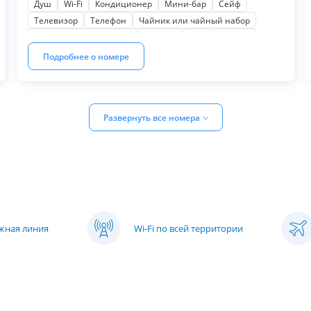
Душ
Wi-Fi
Кондиционер
Мини-бар
Сейф
фен, халаты и тапочки.
Телевизор
Телефон
Чайник или чайный набор
Косметические наборы
Тапочки
Фен
Халаты
Балкон
Для некурящих
Мягкая мебель
Подробнее о номере
Письменный стол
Шкаф или гардероб
Развернуть все номера
яжная линия
Wi-Fi по всей территории