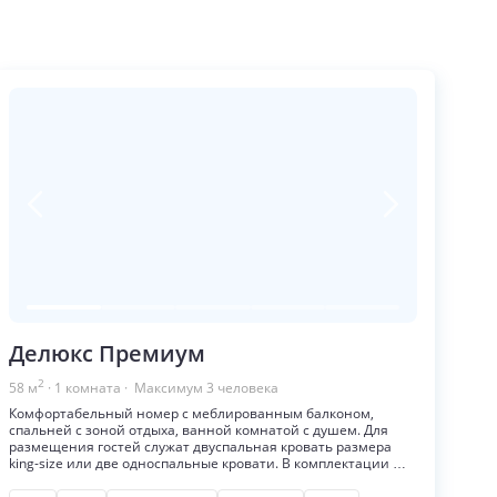
Делюкс Премиум
2
58
м
·
1
комната
· Максимум
3
человека
Комфортабельный номер с меблированным балконом,
спальней с зоной отдыха, ванной комнатой с душем. Для
размещения гостей служат двуспальная кровать размера
king-size или две односпальные кровати. В комплектации Wi-
Fi, кондиционер, телевизор, сейф, телефон, мини-бар,
чайник и набор для чая и кофе, фен, туалетные