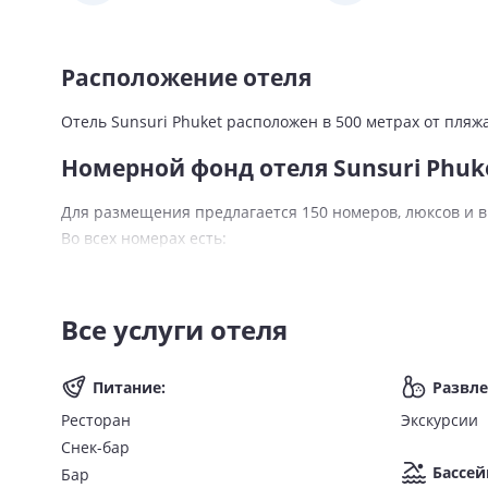
Расположение отеля
Отель Sunsuri Phuket расположен в 500 метрах от пляж
Номерной фонд отеля Sunsuri Phuk
Для размещения предлагается 150 номеров, люксов и в
Во всех номерах есть:
Wi-Fi;
кондиционер;
Все услуги отеля
тропический душ/ванна;
телевизор;
сейф;
Питание
:
Развл
телефон;
Ресторан
Экскурсии
мини-бар;
Снек-бар
набор для приготовления чая и кофе;
Бассей
Бар