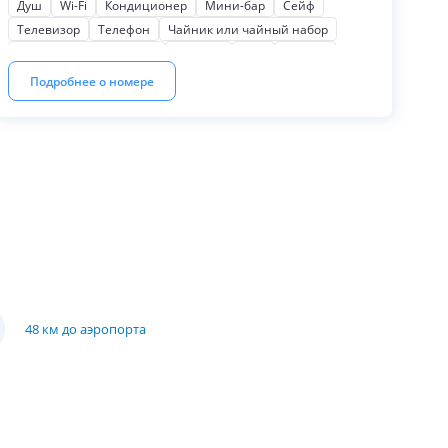
Душ
Wi-Fi
Кондиционер
Мини-бар
Сейф
принадлежности, халаты и тапочки.
Телевизор
Телефон
Чайник или чайный набор
Косметические наборы
Тапочки
Фен
Халаты
Балкон
Для некурящих
Мягкая мебель
Подробнее о номере
Письменный стол
Шкаф или гардероб
48 км до аэропорта