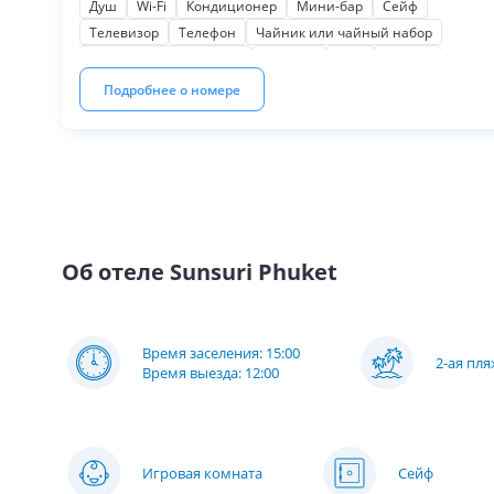
Душ
Wi-Fi
Кондиционер
Мини-бар
Сейф
Телевизор
Телефон
Чайник или чайный набор
Косметические наборы
Тапочки
Фен
Халаты
Балкон
Для некурящих
Мягкая мебель
Подробнее о номере
Письменный стол
Шкаф или гардероб
Об отеле
Sunsuri Phuket
Время заселения: 15:00
2-ая пл
Время выезда: 12:00
Игровая комната
Сейф