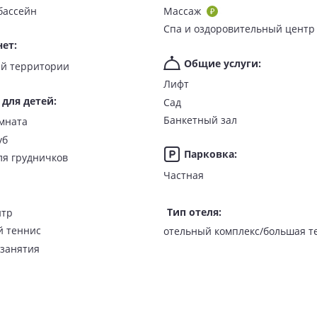
бассейн
Массаж
Спа и оздоровительный центр
нет
:
Общие услуги
:
о всей территории
стями, семейные номера, номера для некурящих.
Лифт
 для детей
:
Сад
Банкетный зал
мната
уб
Парковка
:
ля грудничков
ключен завтрак;
Частная
ужин;
азовое питание: завтрак, обед, ужин.
Тип отеля
:
нтр
й и азиатской кухни (завтрак по системе «шведский стол»), ба
й теннис
отельный комплекс/большая т
занятия
Сансури Пхукет»