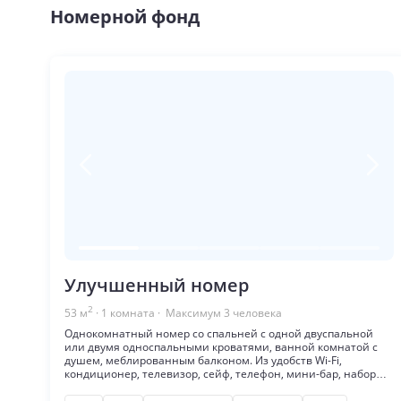
Номерной фонд
Улучшенный номер
2
53
м
·
1
комната
· Максимум
3
человека
Однокомнатный номер со спальней с одной двуспальной
или двумя односпальными кроватями, ванной комнатой с
душем, меблированным балконом. Из удобств Wi-Fi,
кондиционер, телевизор, сейф, телефон, мини-бар, набор
для приготовления чая и кофе, халаты и тапочки, туалетно-
гигиенические принадлежности, фен.