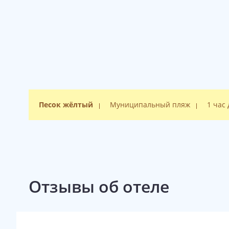
Пляж
Пляж муниципальный, песчаный.
2-я пляжная линия;
шаттл-сервис до пляжа.
Песок жёлтый
Муниципальный пляж
1 час
Отзывы об отеле