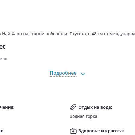
а Най-Харн на южном побережье Пхукета, в 48 км от международ
et
илл.
Подробнее
ечения
:
Отдых на воде
:
Водная горка
н
:
Здоровье и красота
: