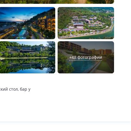
+
48
фотографии
кий стол, бар у