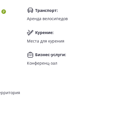
Транспорт
:
Аренда велосипедов
Курение
:
Места для курения
Бизнес-услуги
:
Конференц-зал
р и ресторан SURF POOL, стильный бар SIP.
ерритория