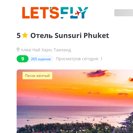
5
Отель
Sunsuri Phuket
пляж Най Харн
,
Таиланд
9
Просмотров сегодня:
1
265 оценок
Песок жёлтый