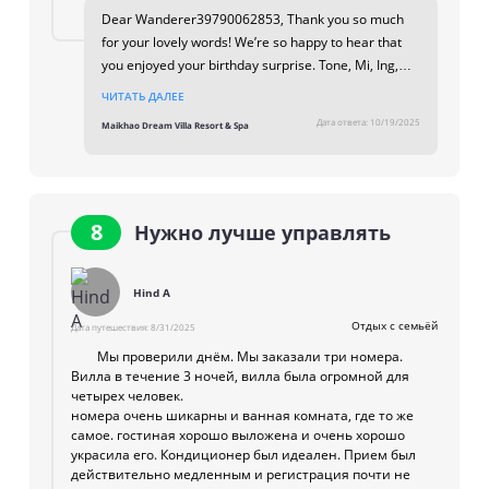
and constructive feedback. We value your
Dear Wanderer39790062853, Thank you so much
perspective and hope to have the opportunity to
for your lovely words! We’re so happy to hear that
welcome you again in the future, delivering a stay
you enjoyed your birthday surprise. Tone, Mi, Ing,
that more fully reflects the standards we strive to
Saila, and Bi were truly delighted to make your day
ЧИТАТЬ ДАЛЕЕ
uphold. Warm regards, Maikhao Dream Villa Resort
special. Your happiness means a lot to all of us. We
Дата ответа:
10/19/2025
Maikhao Dream Villa Resort & Spa
& Spa, Team
hope to welcome you back again soon for another
wonderful stay! Warm regards, Maikhao Dream Villa
Resort and Spa Management Team,
8
Нужно лучше управлять
Hind A
Отдых с семьёй
Дата путешествия:
8/31/2025
Мы проверили днём. Мы заказали три номера.
Вилла в течение 3 ночей, вилла была огромной для
четырех человек.
номера очень шикарны и ванная комната, где то же
самое. гостиная хорошо выложена и очень хорошо
украсила его. Кондиционер был идеален. Прием был
действительно медленным и регистрация почти не