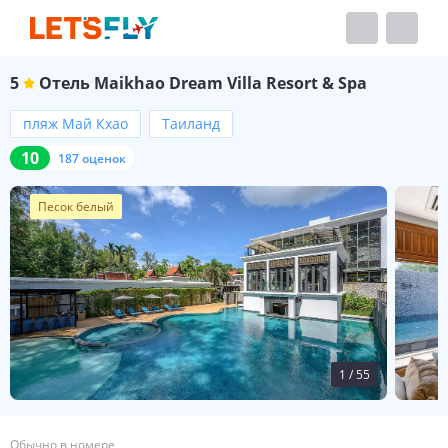
5
Отель
Maikhao Dream Villa Resort & Spa
пляж Май Кхао
Таиланд
10
187 оценок
Песок белый
1
/
55
Обычно в номере