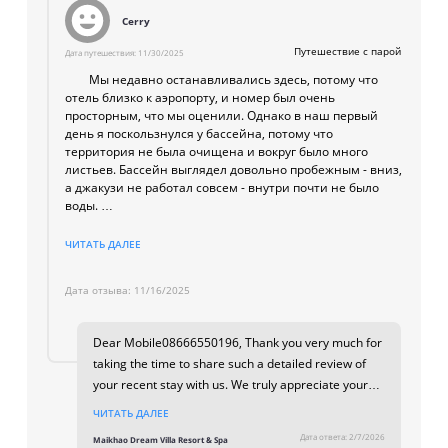
sincerely look forward to welcoming you back for
Cerry
детская кроватка в номер (по запросу);
another special stay with us in the future. Warm
regards, Maikhao Dream Villa Resort & Spa Team
детский бассейн
;
Путешествие с парой
Дата путешествия:
11/30/2025
детский клуб;
Мы недавно останавливались здесь, потому что
детское меню.
отель близко к аэропорту, и номер был очень
просторным, что мы оценили. Однако в наш первый
Пляж
день я поскользнулся у бассейна, потому что
территория не была очищена и вокруг было много
листьев. Бассейн выглядел довольно пробежным - вниз,
Пляж муниципальный, оборудованный, песчаный.
а джакузи не работал совсем - внутри почти не было
воды.
1-я пляжная линия
;
пляжные полотенца, зонтики и лежаки — бесплатно.
Вечером мы также не смогли найти переключатель для
ЧИТАТЬ ДАЛЕЕ
фонарей бассейна. Попытавшись поискать его
самостоятельно, мы сообщили об этом на стойку
Дата отзыва:
11/16/2025
регистрации. Пришел технический специалист и
включил для нас систему контроля, но нас смутило,
почему такие базовые объекты не обслуживались и не
Dear Mobile08666550196, Thank you very much for
проверялись регулярно. И зона бассейна, и
taking the time to share such a detailed review of
электрическая система явно нуждались в надлежащем
your recent stay with us. We truly appreciate your
внимании персонала, но, похоже, они были сильно
запущены.
feedback, as it provides valuable insight into our
ЧИТАТЬ ДАЛЕЕ
guests’ experiences and helps guide our ongoing
Отель извинился и любезно предложил нам
Дата ответа:
2/7/2026
Maikhao Dream Villa Resort & Spa
improvements. We are pleased to hear that you