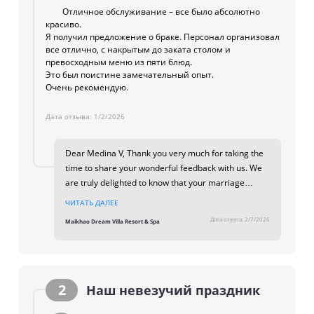
винный погреб.
Отличное обслуживание – все было абсолютно
красиво.
Удобства и развлечения в отеле 
Я получил предложение о браке. Персонал организовал
все отлично, с накрытым до заката столом и
«Майкао Дрим Вилла Ризот энд Спа»
превосходным меню из пяти блюд.
Это был поистине замечательный опыт.
К услугам гостей:
Очень рекомендую.
открытый 
бассейн
;
Дата отзыва:
1/2/2026
спа-центр
, предлагающий 
сауну
, паровую баню, 
различные виды массажа;
Dear Medina V, Thank you very much for taking the
тренажерный зал;
time to share your wonderful feedback with us. We
магазин сувениров;
are truly delighted to know that your marriage
обмен валюты;
proposal at Maikhao Dream Villa Resort & Spa was a
ЧИТАТЬ ДАЛЕЕ
бизнес-центр;
memorable and meaningful experience. It was our
аренда велосипедов;
Дата ответа:
2/7/2026
Maikhao Dream Villa Resort & Spa
absolute pleasure to assist in arranging this special
библиотека;
moment for you, from the sunset setup to the
парковка;
carefully prepared five-course dinner. Your kind
экскурсионное обслуживание.
words are a great encouragement to our team, and
we are honored to have been part of such a
2
Наш невезучий праздник
Услуги для детей
beautiful milestone in your journey together. We