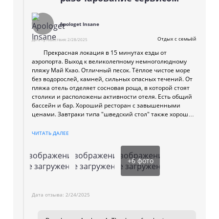
much smoother experience. Warm regards,
Maikhao Dream Management Team.
Apologet Insane
Отдых с семьёй
Дата путешествия:
2/28/2025
Прекрасная локация в 15 минутах езды от
аэропорта. Выход к великолепному немноголюдному
пляжу Май Кхао. Отличный песок. Тёплое чистое море
без водорослей, камней, сильных опасных течений. От
пляжа отель отделяет сосновая роща, в которой стоят
столики и расположены активности отеля. Есть общий
бассейн и бар. Хороший ресторан с завышенными
ценами. Завтраки типа "шведский стол" также хорошие.
ЧИТАТЬ ДАЛЕЕ
Виллы сочетают патио с бассейном, шезлонгами и
газебо, и двухэтажное здание с двумя спальнями, двумя
Изображение
Изображение
Изображение
санузлами и двумя большими гостиными с кухнями. На
+
6
фото
не загружено
не загружено
не загружено
втором этаже есть терраса и бассейн. Есть
холодильник, кофе-машины капсульная, плита, мойка,
чайник, микроволновка. Каждый день пополняется
бутылированная вода, капсулы для кофе, чай
Дата отзыва:
2/24/2025
пакетированный, сахар, сливки (без отдельной платы).