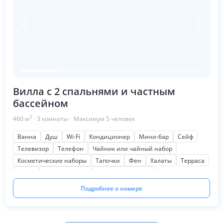
Вилла с 2 спальнями и частным
бассейном
2
460
м
·
3
комнаты
· Максимум
5
человек
Ванна
Душ
Wi-Fi
Кондиционер
Мини-бар
Сейф
Телевизор
Телефон
Чайник или чайный набор
Косметические наборы
Тапочки
Фен
Халаты
Терраса
Кухня
Мягкая мебель
Письменный стол
Шкаф или гардероб
На сад
Подробнее о номере