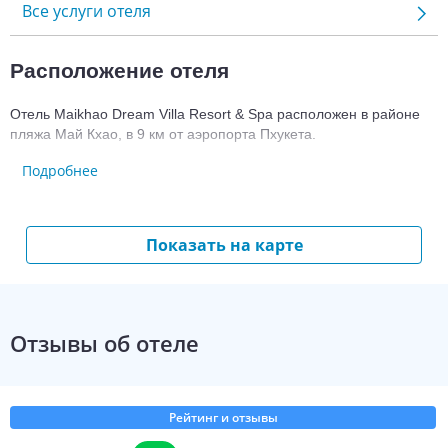
Все услуги отеля
Расположение отеля
Отель Maikhao Dream Villa Resort & Spa расположен в районе 
пляжа Май Кхао, в 9 км от аэропорта Пхукета.
Подробнее
Номерной фонд гостиницы Maikhao 
Dream Villa Resort & Spa
Показать на карте
Для размещения предлагается 22 виллы.
Во всех номерах есть:
Wi-Fi;
Отзывы об отеле
санузел с душем и ванной;
фен;
туалетно-косметические принадлежности;
Рейтинг и отзывы
халаты и тапочки;
терраса;