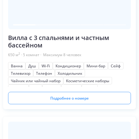
Вилла с 3 спальнями и частным
бассейном
2
650
м
·
5
комнат
· Максимум
8
человек
Ванна
Душ
Wi-Fi
Кондиционер
Мини-бар
Сейф
Телевизор
Телефон
Холодильник
Чайник или чайный набор
Косметические наборы
Тапочки
Фен
Халаты
Терраса
Кухня
Мягкая мебель
Письменный стол
Шкаф или гардероб
Подробнее о номере