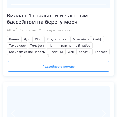
Вилла с 1 спальней и частным
бассейном на берегу моря
2
410
м
·
2
комнаты
· Максимум
3
человека
Ванна
Душ
Wi-Fi
Кондиционер
Мини-бар
Сейф
Телевизор
Телефон
Чайник или чайный набор
Косметические наборы
Тапочки
Фен
Халаты
Терраса
Кухня
Мягкая мебель
Письменный стол
Шкаф или гардероб
На море
Подробнее о номере