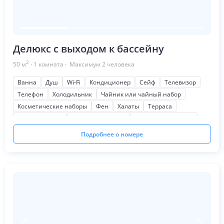
Делюкс с выходом к бассейну
2
50
м
·
1
комната
· Максимум
2
человека
Ванна
Душ
Wi-Fi
Кондиционер
Сейф
Телевизор
Телефон
Холодильник
Чайник или чайный набор
Косметические наборы
Фен
Халаты
Терраса
Мягкая мебель
Письменный стол
Шкаф или гардероб
На бассейн
Подробнее о номере