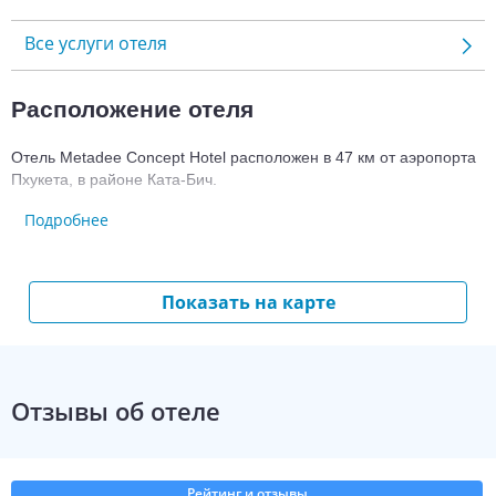
Все услуги отеля
Расположение отеля
Отель Metadee Concept Hotel расположен в 47 км от аэропорта 
Пхукета, в районе Ката-Бич.
Подробнее
Номерной фонд гостиницы Metadee 
Concept Hotel
Показать на карте
Для размещения предлагается 275 номеров. 
Во всех номерах есть:
Wi-Fi;
санузел с душем или ванной;
Отзывы об отеле
фен;
туалетно-косметические принадлежности;
халаты;
Рейтинг и отзывы