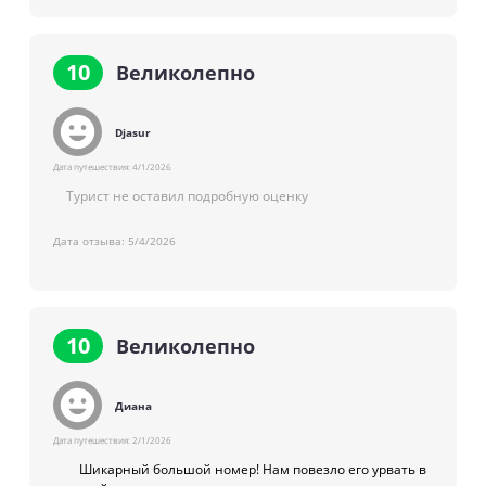
Пляж
Пляж муниципальный, песчаный.
10
Великолепно
2-я пляжная линия.
Djasur
Дата путешествия:
4/1/2026
Турист не оставил подробную оценку
Дата отзыва:
5/4/2026
10
Великолепно
Диана
Дата путешествия:
2/1/2026
Шикарный большой номер! Нам повезло его урвать в