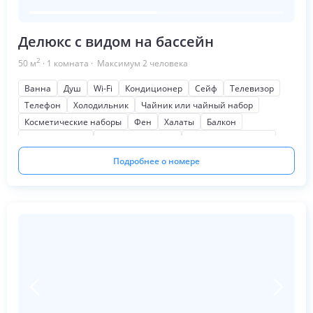
Делюкс с видом на бассейн
2
50
м
·
1
комната
· Максимум
2
человека
Ванна
Душ
Wi-Fi
Кондиционер
Сейф
Телевизор
Телефон
Холодильник
Чайник или чайный набор
Косметические наборы
Фен
Халаты
Балкон
Мягкая мебель
Письменный стол
Шкаф или гардероб
На бассейн
Подробнее о номере