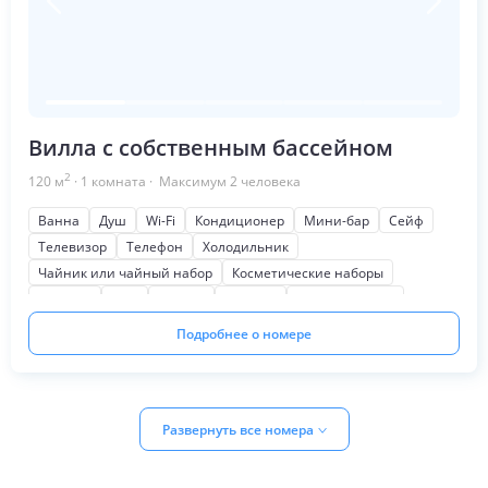
Вилла с собственным бассейном
2
120
м
·
1
комната
· Максимум
2
человека
Ванна
Душ
Wi-Fi
Кондиционер
Мини-бар
Сейф
Телевизор
Телефон
Холодильник
Чайник или чайный набор
Косметические наборы
Тапочки
Фен
Халаты
Терраса
Мягкая мебель
Письменный стол
Шкаф или гардероб
На бассейн
Подробнее о номере
Развернуть все номера