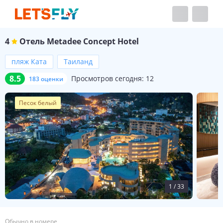
4
Отель
Metadee Concept Hotel
пляж Ката
Таиланд
8.5
Просмотров сегодня:
12
183 оценки
Песок белый
1
/
33
Обычно в номере