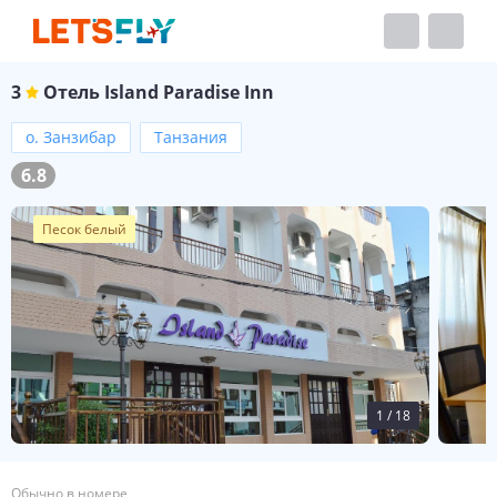
3
Отель
Island Paradise Inn
о. Занзибар
Танзания
6.8
Песок белый
1
/
18
Обычно в номере