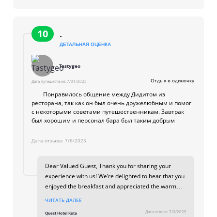
berjalan dengan baik dan membuat masa tinggal
Anda nyaman. Kami menantikan kedatangan Anda
kembali di Quest Hotel Kuta untuk pengalaman yang
sama menyenangkan, atau bahkan lebih baik lagi.
10
.
Best Regards Hotel manager
ДЕТАЛЬНАЯ ОЦЕНКА
Tastygeo
Отдых в одиночку
Дата путешествия:
7/31/2025
Понравилось общение между Дидитом из
ресторана, так как он был очень дружелюбным и помог
с некоторыми советами путешественникам. Завтрак
был хорошим и персонал бара был таким добрым
Дата отзыва:
7/6/2025
Dear Valued Guest, Thank you for sharing your
experience with us! We’re delighted to hear that you
enjoyed the breakfast and appreciated the warm
service from our bar staff. A special thank you for
ЧИТАТЬ ДАЛЕЕ
mentioning Didit from our restaurant team — we’re
Дата ответа:
7/9/2025
Quest Hotel Kuta
so glad he could assist you with travel tips and made