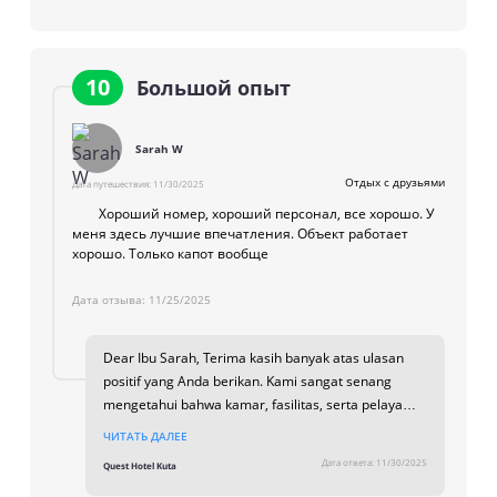
10
Большой опыт
Sarah W
Отдых с друзьями
Дата путешествия:
11/30/2025
Хороший номер, хороший персонал, все хорошо. У
меня здесь лучшие впечатления. Объект работает
хорошо. Только капот вообще
Дата отзыва:
11/25/2025
Dear Ibu Sarah, Terima kasih banyak atas ulasan
positif yang Anda berikan. Kami sangat senang
mengetahui bahwa kamar, fasilitas, serta pelayanan
dari staf kami memberikan pengalaman terbaik
ЧИТАТЬ ДАЛЕЕ
selama Anda menginap. Merupakan kebahagiaan
Дата ответа:
11/30/2025
Quest Hotel Kuta
bagi kami dapat memastikan semua fasilitas