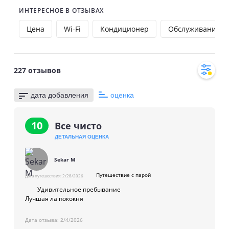
прохладительные коктейли, холодное пиво или
ИНТЕРЕСНОЕ В ОТЗЫВАХ
безалкогольные напитки. Ресторан Basil рассчитан на 150
мест и предлагает посетителям блюда западной и
Цена
Wi-Fi
Кондиционер
Обслуживание н
восточной кухни.
На частной парковке помещается до 50 легковых
автомобилей. В трех конференц-залах вместимостью от 20
227
отзывов
до 250 человек можно проводить встречи, семинары,
торжественные мероприятия.
дата добавления
оценка
10
Все чисто
ДЕТАЛЬНАЯ ОЦЕНКА
Sekar M
Путешествие с парой
Дата путешествия:
2/28/2026
Удивительное пребывание
Лучшая ла пококня
Дата отзыва:
2/4/2026