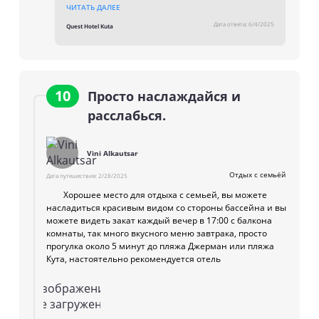
clean and bright room, smooth check-in process,
ЧИТАТЬ ДАЛЕЕ
and our friendly staff. It’s also great to know that you
Дата ответа:
6/4/2025
Quest Hotel Kuta
appreciated the balcony and the morning view from
the third floor. We hope to welcome you again at
Quest Hotel Kuta—whether for a short transit or a
longer stay. Safe travels and see you next time. Best
REgards Hotel Manager
10
Просто наслаждайся и
расслабься.
Vini Alkautsar
Отдых с семьёй
Дата путешествия:
2/28/2025
Хорошее место для отдыха с семьей, вы можете
насладиться красивым видом со стороны бассейна и вы
можете видеть закат каждый вечер в 17:00 с балкона
комнаты, так много вкусного меню завтрака, просто
прогулка около 5 минут до пляжа Джерман или пляжа
Кута, настоятельно рекомендуется отель
Изображение
не загружено