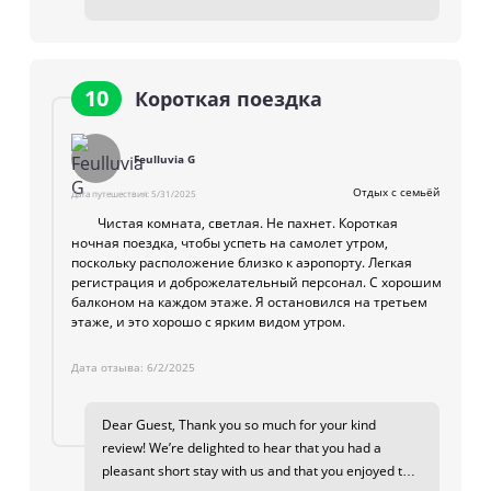
your visit more memorable with his friendliness.
Your kind words truly motivate our team to continue
delivering heartfelt service. We look forward to
welcoming you back again soon at Quest Hotel Kuta.
10
Короткая поездка
Best Regards Hotel Manager
Feulluvia G
Отдых с семьёй
Дата путешествия:
5/31/2025
Чистая комната, светлая. Не пахнет. Короткая
ночная поездка, чтобы успеть на самолет утром,
поскольку расположение близко к аэропорту. Легкая
регистрация и доброжелательный персонал. С хорошим
балконом на каждом этаже. Я остановился на третьем
этаже, и это хорошо с ярким видом утром.
Дата отзыва:
6/2/2025
Dear Guest, Thank you so much for your kind
review! We’re delighted to hear that you had a
pleasant short stay with us and that you enjoyed the