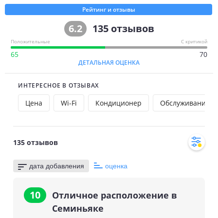
собственной ванной комнате установлен душ с горячей/
Рейтинг и отзывы
холодной водой. Круглосуточно производится доставка еды
и напитков в номер.
6.2
135
отзывов
Положительные
С критикой
В спа-салоне Paradiso можно заказать массажные и
65
70
косметические процедуры. Гостям предоставляется
ДЕТАЛЬНАЯ ОЦЕНКА
трансфер от/до аэропорта, а также услуги по организации
экскурсий. Вы можете воспользоваться услугами прачечной
ИНТЕРЕСНОЕ В ОТЗЫВАХ
и химчистки.
Цена
Wi-Fi
Кондиционер
Обслуживание н
В круглосуточном баре-ресторане Becik подают различные
блюда европейской, китайской и индонезийской кухни.
135
отзывов
Кроме того, гости могут заказать освежающие коктейли и
закуски. В фойе, ресторане и зонах общественного
пользования предоставляется бесплатный WiFi.
дата добавления
оценка
10
Отличное расположение в
Семиньяке