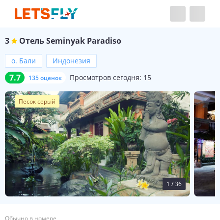
3
Отель
Seminyak Paradiso
о. Бали
Индонезия
7.7
Просмотров сегодня:
15
135 оценок
Песок серый
1
/
36
Обычно в номере