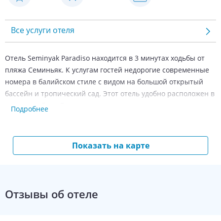
Все услуги отеля
Отель Seminyak Paradiso находится в 3 минутах ходьбы от
пляжа Семиньяк. К услугам гостей недорогие современные
номера в балийском стиле с видом на большой открытый
бассейн и тропический сад. Этот отель удобно расположен в
модном районе Бали с множеством развлекательных
Подробнее
заведений.
От отеля Seminyak Paradiso за 15 минут можно доехать до
Показать на карте
популярного города Кута, а за 25 минут - до международного
аэропорта Нгурах-Рай. Поездка до пляжа Санур и города
Денпасар займет 30 минут.
Отзывы об отеле
Номера отеля Seminyak Paradiso располагают собственным
балконом, кондиционером, холодильником и телевизором. В