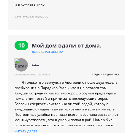
и в комнате тихо.
Дата отзыва:
9/2/2025
10
Мой дом вдали от дома.
ДЕТАЛЬНАЯ ОЦЕНКА
Peter
Отдых в одиночку
Дата путешествия:
10/31/2024
Я только что вернулся в Австралию после двух недель
пребывания в Парадизо. Жаль, что я не остался там!
Каждый сотрудник настолько хорошо обучен предвидеть
пожелания гостей и принимать последующие меры.
Бассейн сверкает кристально чистой водой, которую
ежедневно очищает самый искренний местный житель.
Постоянные улыбки на лицах всего персонала заставляют
меня чувствовать, что я умер и попал в рай. Номер был
убран по моему вкусу, и этот стандарт оставался один и
тот же день за днем. Браво! Есть бар, который расположен
ЧИТАТЬ ДАЛЕЕ