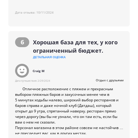
прямо на уличной пешеходной дорожке, который
идеально подходит для встречи с местными жителями и
Дата отзыва:
10/11/2024
туристами из других отелей, которые заходят быстро
выпить и довольно часто останавливаются на несколько
часов, болтая и питаясь в ресторане, который имеет очень
заманчивое меню по разумным ценам. Очень приятный
бармен с удовольствием играет любую песню, которую вы
6
Хорошая база для тех, у кого
попросите. Хмммм, я бы хотел быть там сейчас!
Пешком до пляжа легко дойти (даже для меня в 79 лет), а в
ограниченный бюджет.
окрестностях достаточно баров и мест для приема пищи.
ДЕТАЛЬНАЯ ОЦЕНКА
Мистер Питер.
Craig M
Отдых с друзьями
Дата путешествия:
2/29/2024
Отличное расположение с пляжем и прекрасным
выбором пляжных баров и закусочных менее чем в
5 минутах ходьбы налево, широкий выбор ресторанов и
баров справа и даже ночной клуб (Датдаш), который
открыт до 9 утра, спрятанный наверху. ресторан прямо
через дорогу (вы бы не узнали, что он там есть, если бы
вам о нем не сказали.
Персонал магазина в этом районе совсем не настойчив и
не преследует вас, как в других местах.