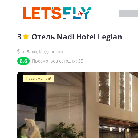
3
Отель
Nadi Hotel Legian
о. Бали
,
Индонезия
8.6
Просмотров сегодня:
35
Песок мелкий