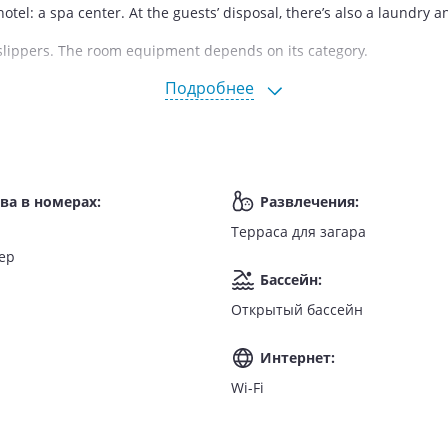
hotel: a spa center. At the guests’ disposal, there’s also a laundry 
d slippers. The room equipment depends on its category.
Подробнее
ва в номерах
:
Развлечения
:
Терраса для загара
ер
Бассейн
:
Открытый бассейн
Интернет
:
Wi-Fi