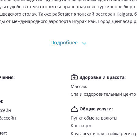
гих удобств отеля относятся прачечная и экскурсионное бюро. 
едского стола». Также работают японский ресторан Kaigara, бар
езды от международного аэропорта Нгурах-Рай. Город Денпасар 
Подробнее
ечения
:
Здоровье и красота
:
Массаж
Спа и оздоровительный центр
н
:
Общие услуги
:
ссейн
бассейн
Пункт обмена валюты
Консьерж
нет
:
Круглосуточная стойка регист