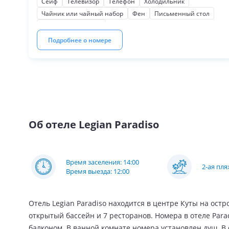
Сейф
Телевизор
Телефон
Холодильник
Чайник или чайный набор
Фен
Письменный стол
Шкаф или гардероб
Подробнее о номере
Об отеле
Legian Paradiso
Время заселения: 14:00
2-ая пл
Время выезда: 12:00
Отель Legian Paradiso находится в центре Куты на остро
открытый бассейн и 7 ресторанов. Номера в отеле Par
балконом. В ванной комнате номера установлен душ. В 