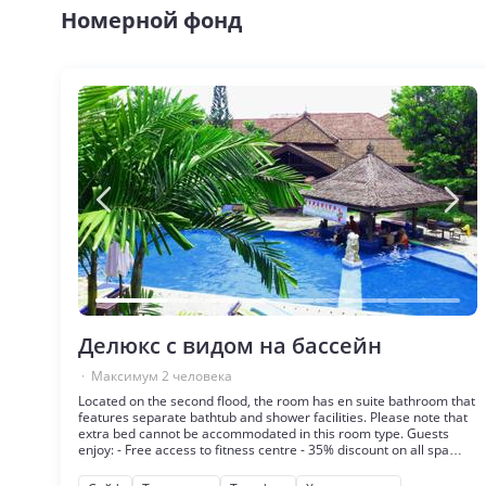
Номерной фонд
Делюкс с видом на бассейн
· Максимум
2
человека
Located on the second flood, the room has en suite bathroom that
features separate bathtub and shower facilities. Please note that
extra bed cannot be accommodated in this room type. Guests
enjoy: - Free access to fitness centre - 35% discount on all spa
treatments - 15% discount on Bloody Sweet Restaurant