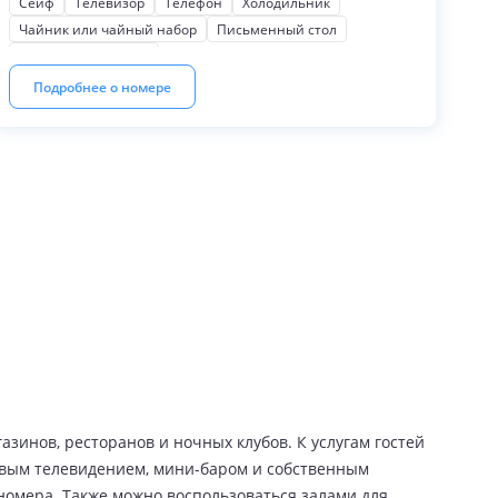
Сейф
Телевизор
Телефон
Холодильник
Чайник или чайный набор
Письменный стол
Шкаф или гардероб
Подробнее о номере
газинов, ресторанов и ночных клубов. К услугам гостей
ковым телевидением, мини-баром и собственным
 номера. Также можно воспользоваться залами для