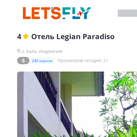
4
Отель
Legian Paradiso
о. Бали
,
Индонезия
6
Просмотров сегодня:
21
240 оценок