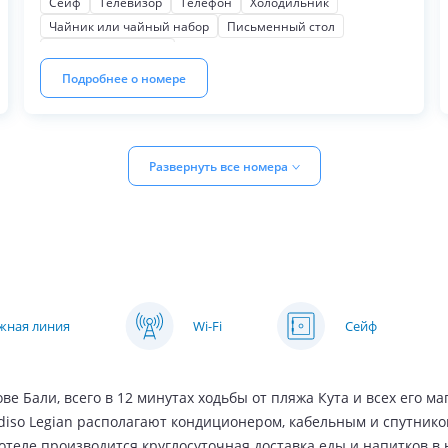
Сейф
Телевизор
Телефон
Холодильник
Чайник или чайный набор
Письменный стол
Шкаф или гардероб
Подробнее о номере
Развернуть все номера
яжная линия
Wi-Fi
Сейф
ве Бали, всего в 12 минутах ходьбы от пляжа Кута и всех его ма
adiso Legian располагают кондиционером, кабельным и спутни
отеле производится круглосуточная доставка еды и напитков в