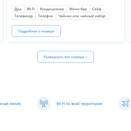
принадлежностями, халатами, тапочками.
Душ
Wi-Fi
Кондиционер
Мини-бар
Сейф
Телевизор
Телефон
Чайник или чайный набор
Косметические наборы
Тапочки
Фен
Халаты
Балкон
Для некурящих
Подходит для инвалидов
Подробнее о номере
Мягкая мебель
Письменный стол
Шкаф или гардероб
Кофеварка или кофемашина
Развернуть все номера
яжная линия
Wi-Fi по всей территории