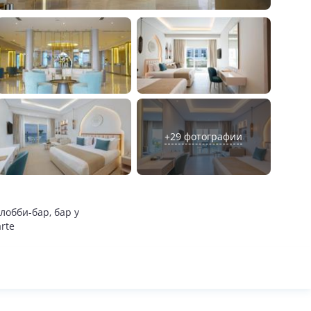
+
29
фотографии
 лобби-бар, бар у
rte