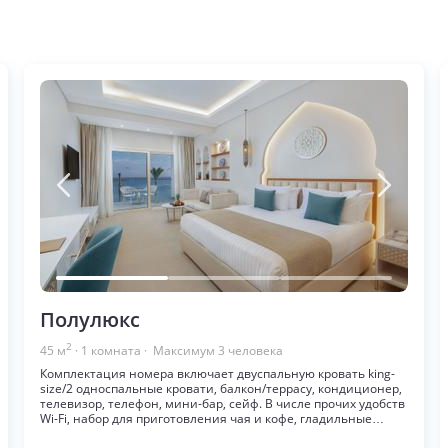
Полулюкс
2
45
м
·
1
комната
· Максимум
3
человека
Комплектация номера включает двуспальную кровать king-
size/2 односпальные кровати, балкон/террасу, кондиционер,
телевизор, телефон, мини-бар, сейф. В числе прочих удобств
Wi-Fi, набор для приготовления чая и кофе, гладильные
принадлежности, фен. Ванная комната с душем, банными