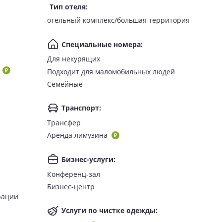
Тип отеля
:
отельный комплекс/большая территория
Специальные номера
:
Для некурящих
Подходит для маломобильных людей
Семейные
Транспорт
:
Трансфер
Аренда лимузина
я, местные алкогольные и безалкогольные напитки,
Бизнес-услуги
:
кий — бесплатно, рестораны морепродуктов, фьюжн —
Конференц-зал
ans n' Cream. Гости могут пользоваться бесплатно
Бизнес-центр
рации
Услуги по чистке одежды
: