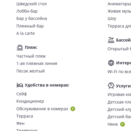
телефон;
Шведский стол
Аниматоры
кондиционер;
Лобби-бар
Живая муз
мини-бар;
Бар у бассейна
Шоу
чайник;
Пляжный бар
Терраса дл
принадлежности для чая и кофе;
A la carte
электронный сейф.
Бассей
Доступны семейные номера, номера для некурящих, но
Пляж
:
Открытый 
Частный пляж
Питание
Интер
1-ая пляжная линия
Концепция питания:
Песок жёлтый
Wi-Fi п
All Inclusive (AI) — «
все включено
», трехразовое 
Удобства в номерах
:
Услуги
некоторые импортные напитки, игристое вино 24/7
Сейф
Игровая ко
На территории отеля работают главный ресторан, 8 рес
Кондиционер
Детская пл
платно), лобби-бар, 4 бара у бассейна, бар Ivory Terrac
Обслуживание в номерах
Детский кл
ресторанами а-ля карте в отеле Sunrise Remal Resort.
Терраса
Детский ба
Фен
Няня
Удобства и развлечения в отеле «
Телевизор