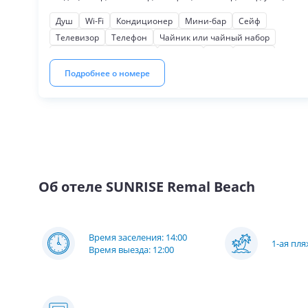
гладильная доска. Ванная комната с душем,
предоставляется фен, набор гостиничной косметики, халаты,
Душ
Wi-Fi
Кондиционер
Мини-бар
Сейф
тапочки. Номер расположен рядом с пляжем.
Телевизор
Телефон
Чайник или чайный набор
Косметические наборы
Тапочки
Фен
Халаты
Терраса
Для некурящих
Мягкая мебель
Подробнее о номере
Письменный стол
Шкаф или гардероб
На бассейн
Кофеварка или кофемашина
Об отеле
SUNRISE Remal Beach
Время заселения: 14:00
1-ая пл
Время выезда: 12:00