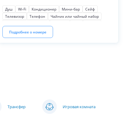
халаты, тапочки.
Душ
Wi-Fi
Кондиционер
Мини-бар
Сейф
Телевизор
Телефон
Чайник или чайный набор
Косметические наборы
Тапочки
Фен
Халаты
Балкон
Для некурящих
Семейный
Мягкая мебель
Подробнее о номере
Письменный стол
Шкаф или гардероб
Кофеварка или кофемашина
Трансфер
Игровая комната