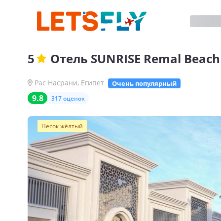
5
Отель
SUNRISE Remal Beach
Рас Насрани
,
Египет
Очень популярный
9.8
317 оценок
Песок жёлтый