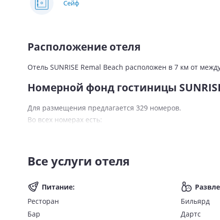
Сейф
Расположение отеля
Отель SUNRISE Remal Beach расположен в 7 км от межд
Номерной фонд гостиницы SUNRISE
Для размещения предлагается 329 номеров.
Во всех номерах есть:
Wi-Fi;
балкон/терраса;
Все услуги отеля
санузел с душем;
фен;
туалетно-косметические принадлежности;
Питание
:
Развл
халаты и тапочки;
Ресторан
Бильярд
телевизор;
Бар
Дартс