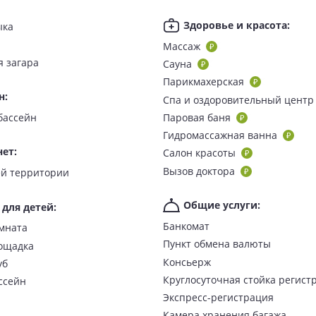
Здоровье и красота
:
ыка
Массаж
я загара
Сауна
Парикмахерская
н
:
Спа и оздоровительный центр
мера для гостей с ограниченными возможностями.
бассейн
Паровая баня
Гидромассажная ванна
нет
:
Салон красоты
Вызов доктора
о всей территории
питание по системе «
шведский стол
» в главном ресторане отел
Общие услуги
:
 для детей
:
 в лобби-баре, мороженое и закуски в течение дня.
Банкомат
мната
торанов а-ля карте (итальянский, греческий, тайский, азиатс
Пункт обмена валюты
ощадка
e, круглосуточный бар Indigo, 2 бара на пляже, бар Arena, бар Be
Консьерж
уб
Круглосуточная стойка регист
ссейн
Экспресс-регистрация
САНРАЙЗ Ремал Бич»
Камера хранения багажа