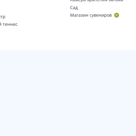
Сад
Магазин сувениров
нтр
й теннис
платно);
 в/из аэропрта);