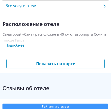
Все услуги отеля
Расположение отеля
Санаторий «Сана» расположен в 40 км от аэропорта Сочи, в
городе Гагра.
Подробнее
Номерной фонд санатория «Сана»
Для размещения предлагается 87 номеров.
Показать на карте
Во всех номерах есть:
Wi-Fi;
санузел с душем/ванной;
Отзывы об отеле
балкон;
кондиционер;
телевизор;
Рейтинг и отзывы
холодильник.