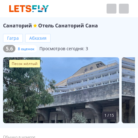
Санаторий
Отель
Санаторий Сана
Гагра
Абхазия
5.6
Просмотров сегодня:
3
8 оценок
Песок жёлтый
1
/
15
Обычно в номере