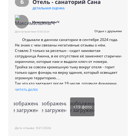
6
Отель - санаторий Сана
парковка;
ДЕТАЛЬНАЯ ОЦЕНКА
трансфер;
кабинет врача;
МаксимильяныЧ
экскурсионное обслуживание.
Отдых с друзьями
Дата путешествия:
9/30/2024
Пляж
Отдыхали в данном санатории в сентябре 2024 года.
Не знаю с чем связаны негативные отзывы о нём.
Ставлю 3 только за ресепшн - сидит хамовитая
Пляж муниципальный, оборудованный, песчано-галечный.
сотрудница Амина, в ее отсутствие её заменяют старички-
охранники, которые нам и выдали ключ от номера.
3-я пляжная линия;
Тройка за совсем кромешную тьму вокруг отеля - горит
шезлонги, зонтики — бесплатно.
только один фонарь на верху здания, который освещает
огромную территорию.
Так что кто заезжает после 19 часов, готовьте фонарики.
Вход через "воротики" и лестницы - и то есть две
ЧИТАТЬ ДАЛЕЕ
маленькие ступеньки, которые трудно увидеть в темноте,
проходите их и поднимаетесь по огромной лестнице на
Изображение
Изображение
Изображение
второй этаж.
+
19
фото
не загружено
не загружено
не загружено
Ресепшн: при заселении вечером на стойке нет никого,
кое-как нашли охранника-старичка - он выдал нам ключ от
номера, на следующий день пришли на оформление на
ресепшн - девушка одна работает.
Дата отзыва:
9/21/2024
Сейф: отсутствует как в номере, так и на ресепшн.