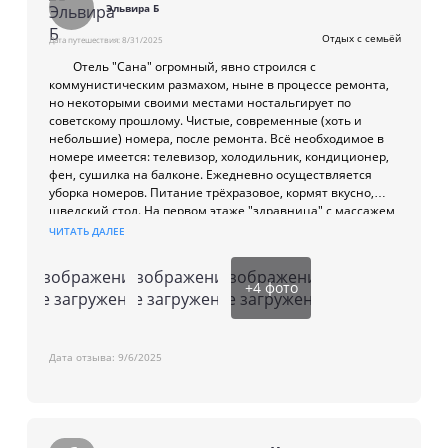
опорно-двигательный аппарат;
Эльвира Б
кожные заболевания.
Отдых с семьёй
Дата путешествия:
8/31/2025
Отель "Сана" огромный, явно строился с
Доступны следующие процедуры:
коммунистическим размахом, ныне в процессе ремонта,
но некоторыми своими местами ностальгирует по
сероводородные ванны;
советскому прошлому. Чистые, современные (хоть и
четырёхкамерные ванны;
небольшие) номера, после ремонта. Всё необходимое в
гинекологическое орошение;
номере имеется: телевизор, холодильник, кондиционер,
фен, сушилка на балконе. Ежедневно осуществляется
орошение головы;
уборка номеров. Питание трёхразовое, кормят вкусно,
ингаляции;
шведский стол. На первом этаже "здравница" с массажем,
массаж;
душем Шарко и грязевыми ваннами. Отель расположен в
ЧИТАТЬ ДАЛЕЕ
г.Гагра, до пляжа 10-15 минут пешком. У ворот отеля
грязелечение;
остановка городского транспорта. В шаговой доступности
стоматолог;
Изображение
Изображение
Изображение
торговый центр, аптека, местный рынок, парк, кафе.
+
4
фото
не загружено
не загружено
не загружено
физио-процедуры (диодинамик, амплипульс,
дарсонваль, УВЧ, магнит, электрофорез, ультразвук).
Дата отзыва:
9/6/2025
Удобства и развлечения в санатории
«Сана»
К услугам гостей: