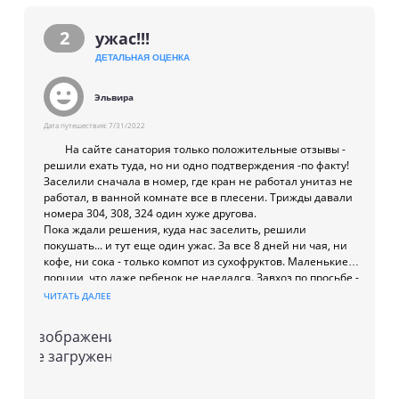
соответсвует. Очень хочется чтобы эта страна наконец
с собой пакет.
выбралась из послевоенной разрухи и нищеты и
Рынок: минут в 15 ходьбы от Саны. Много цыган -
2
ужас!!!
возрадилась. Санаторию желаю капитального ремонта...
проверяйте сдачу и как считают. Кальмары подкопченные
- 2000р за кг, инжир - 250р за кг.
ДЕТАЛЬНАЯ ОЦЕНКА
Вино и коньяк покупали в магазине у отеля Sokol - пиво
сухумское там дешевле. Оплачивать можно картой.
Эльвира
Коньяк брали в бутылке - Абхазские ночи - нам зашёл.
На прикрепленной фотографии отель Сана - сверху справа
Дата путешествия:
7/31/2022
- огромное здание, но работает только левая половина, и
На сайте санатория только положительные отзывы -
то только часть.
решили ехать туда, но ни одно подтверждения -по факту!
Заселили сначала в номер, где кран не работал унитаз не
работал, в ванной комнате все в плесени. Трижды давали
номера 304, 308, 324 один хуже другова.
Пока ждали решения, куда нас заселить, решили
покушать... и тут еще один ужас. За все 8 дней ни чая, ни
кофе, ни сока - только компот из сухофруктов. Маленькие
порции, что даже ребенок не наедался. Завхоз по просьбе -
давала ребенку дополнительную тарелку еды, и ту есть не
ЧИТАТЬ ДАЛЕЕ
возможно было.
За заселение в улучшенный номер бухгалтер сказала
Изображение
оплатить 500 руб за сутки, к тому что за 7 ночей оплатили
не загружено
50750 руб с питанием. Бухгалтер не разговаривала,
кричала обращалась на Ты и переходила на личности, что
нам всё не так и номера не такие, и "вообще от моей