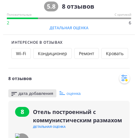
5.8
8
отзывов
Доступны семейные номера.
Положительные
С критикой
Питание
2
6
ДЕТАЛЬНАЯ ОЦЕНКА
Концепция питания:
ИНТЕРЕСНОЕ В ОТЗЫВАХ
Full Board (FB) — полный пансион, включено
Wi-Fi
Кондиционер
Ремонт
Кровать
О
трехразовое питание: завтрак, обед, ужин.
На территории отеля работают столовая.
Лечение
8
отзывов
Санаторий предлагает лечебные программы по следующим
дата добавления
оценка
направлениям:
8
сердечно-сосудистая система;
Отель построенный с
органы дыхания;
коммунистическим размахом
нервная система;
ДЕТАЛЬНАЯ ОЦЕНКА
органы кровообращения;