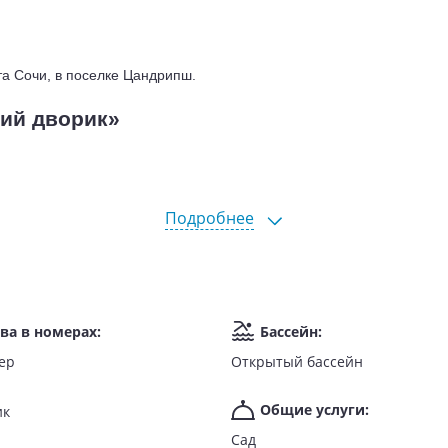
та Сочи, в поселке Цандрипш.
ий дворик»
Подробнее
ва в номерах
:
Бассейн
:
ер
Открытый бассейн
Общие услуги
:
ик
Сад
ючен завтрак.