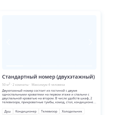
Стандартный номер (двухэтажный)
2
50
м
·
2
комнаты
· Максимум
4
человека
Двухэтажный номер состоит из гостиной с двумя
односпальными кроватями на первом этаже и спальни с
двуспальной кроватью на втором. В числе удобств шкаф, 2
телевизора, прикроватные тумбы, комод, стол, кондиционер,
холодильник. Ванная комната оборудована душем.
Душ
Кондиционер
Телевизор
Холодильник