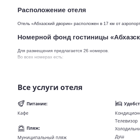
Расположение отеля
Отель «Абхазский дворик» расположен в 17 км от аэропор
Номерной фонд гостиницы «Абхазск
Для размещения предлагается 26 номеров.
Во всех номерах есть:
санузел с душем;
холодильник;
телевизор;
Все услуги отеля
кондиционер.
Питание
Питание
:
Удобст
Кафе
Кондицион
Концепция питания:
Телевизор
Пляж
:
Холодильн
Room Only (RO) — размещение без питания;
Душ
Муниципальный пляж
Bed & Breakfast (BB) — в стоимость проживания вкл