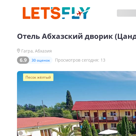
Отель
Абхазский дворик (Цан
Гагра
,
Абхазия
6.9
Просмотров сегодня:
13
30 оценок
Песок жёлтый