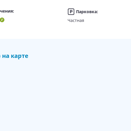
ечения
:
Парковка
:
Частная
 «Абхазский дворик»
)
на карте