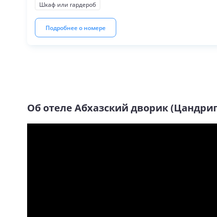
Шкаф или гардероб
Подробнее о номере
Об отеле
Абхазский дворик (Цандри