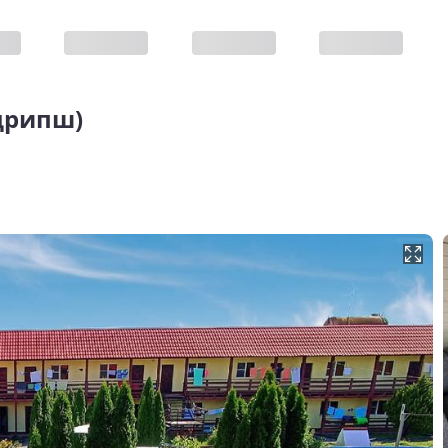
дрипш)