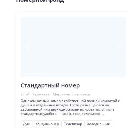
Стандартный номер
2
25
м
·
1
комната
· Максимум
3
человека
Однокомнатный номер с собственной ванной комнатой с
душем и отдельным входом. Гости размещаются на
двуспальной или двух односпальных кроватях. В числе
стандартных удобств — шкаф, стол, телевизор,
прикроватные тумбы, кондиционер, холодильник.
Душ
Кондиционер
Телевизор
Холодильник